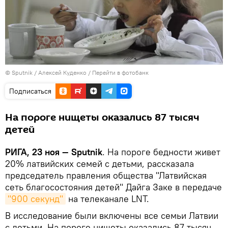
© Sputnik / Алексей Куденко
/
Перейти в фотобанк
Подписаться
На пороге нищеты оказались 87 тысяч
детей
РИГА, 23 ноя — Sputnik
. На пороге бедности живет
20% латвийских семей с детьми, рассказала
председатель правления общества "Латвийская
сеть благосостояния детей" Дайга Заке в передаче
"900 секунд"
на телеканале LNT.
В исследование были включены все семьи Латвии
с детьми. На пороге нищеты оказались 87 тысяч