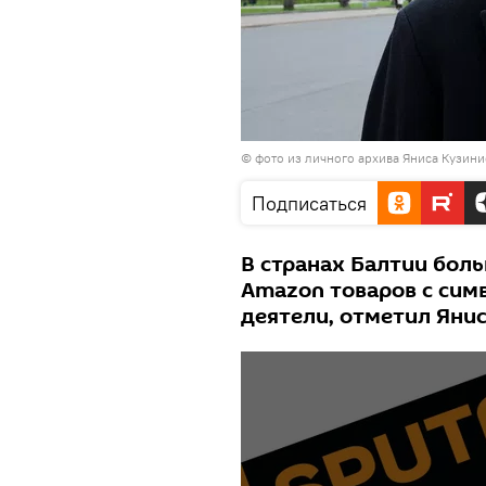
© фото из личного архива Яниса Кузини
Подписаться
В странах Балтии боль
Amazon товаров с сим
деятели, отметил Янис