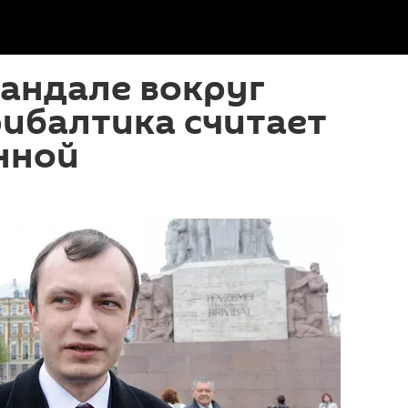
кандале вокруг
ибалтика считает
нной