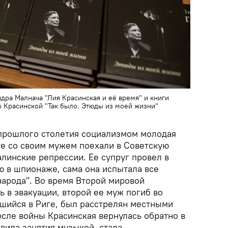
ра Малнача "Лия Красинская и её время" и книги
Красинской "Так было. Этюды из моей жизни"
прошлого столетия социализмом молодая
те со своим мужем поехали в Советскую
алинские репрессии. Ее супруг провел в
ю в шпионаже, сама она испытала все
 народа". Во время Второй мировой
ь в эвакуации, второй ее муж погиб во
вшийся в Риге, был расстрелян местными
сле войны Красинская вернулась обратно в
вила занятия музыкой, стала