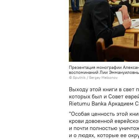
Презентация монографии Александ
воспоминаний Лии Эммануиловны 
© Sputnik / Sergey Melkonov
Выходу этой книги в свет 
которых был и Совет евре
Rietumu Banka Аркадием С
"Особая ценность этой книг
крови довоенной еврейско
и почти полностью уничтож
и о людях, которые ее окр