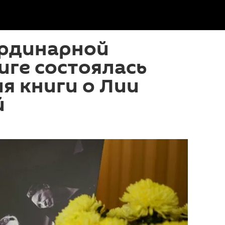
рдинарной
Риге состоялась
я книги о Лии
й