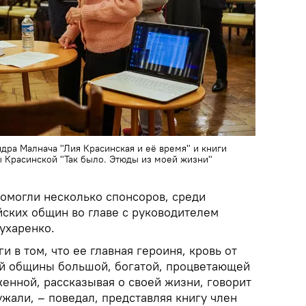
ра Малнача "Лия Красинская и её время" и книги
Красинской "Так было. Этюды из моей жизни"
помогли несколько спонсоров, среди
йских общин во главе с руководителем
ухаренко.
и в том, что ее главная героиня, кровь от
й общины большой, богатой, процветающей
енной, рассказывая о своей жизни, говорит
ужали, – поведал, представляя книгу член