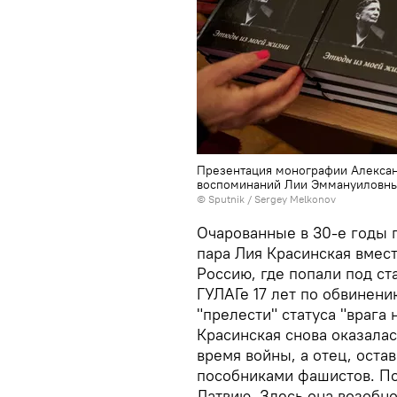
Презентация монографии Александ
воспоминаний Лии Эммануиловны 
© Sputnik / Sergey Melkonov
Очарованные в 30-е годы 
пара Лия Красинская вмес
Россию, где попали под ст
ГУЛАГе 17 лет по обвинени
"прелести" статуса "врага
Красинская снова оказалас
время войны, а отец, оста
пособниками фашистов. По
Латвию. Здесь она возобно