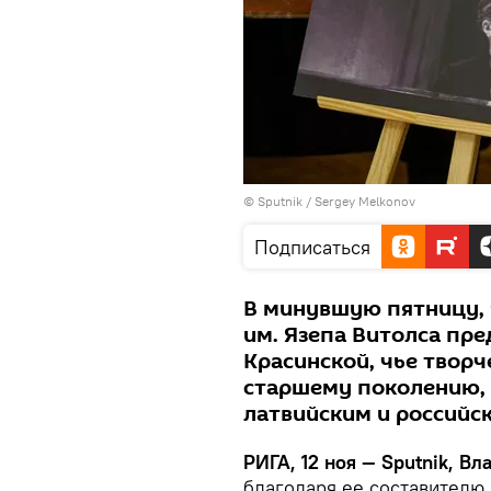
© Sputnik / Sergey Melkonov
Подписаться
В минувшую пятницу, 
им. Язепа Витолса пре
Красинской, чье творч
старшему поколению,
латвийским и россий
РИГА, 12 ноя — Sputnik, В
благодаря ее составителю 