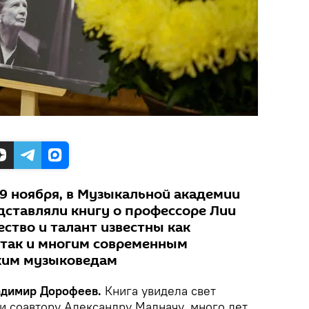
9 ноября, в Музыкальной академии
дставляли книгу о профессоре Лии
ество и талант известны как
 так и многим современным
ским музыковедам
ладимир Дорофеев.
Книга увидела свет
и соавтору Александру Малначу, много лет