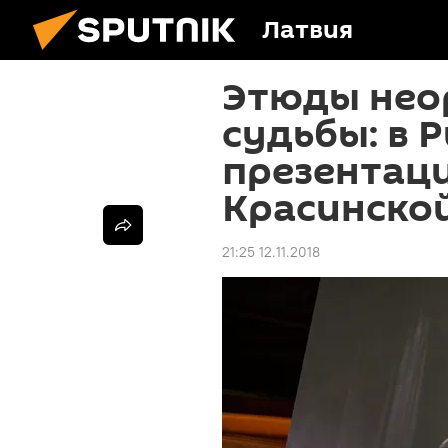
Латвия
Этюды нео
судьбы: в 
презентаци
Красинско
21:25 12.11.2018