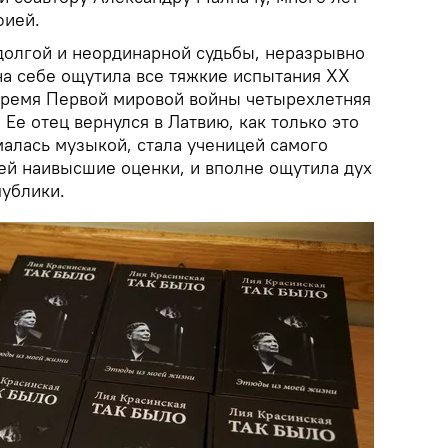
фией.
 долгой и неординарной судьбы, неразрывно
на себе ощутила все тяжкие испытания XX
о время Первой мировой войны четырехлетняя
 Ее отец вернулся в Латвию, как только это
малась музыкой, стала ученицей самого
 ей наивысшие оценки, и вполне ощутила дух
ублики.