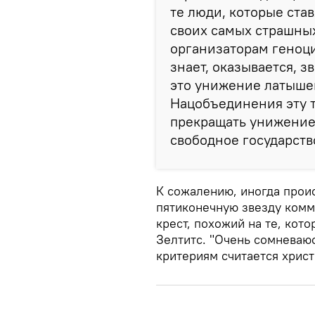
те люди, которые став
своих самых страшных 
организаторам геноцид
знает, оказывается, з
это унижение латыше
Нацобъединения эту т
прекращать унижение 
свободное государство
К сожалению, иногда проис
пятиконечную звезду комм
крест, похожий на те, кото
Зелтитс. "Очень сомневаюс
критериям считается христ