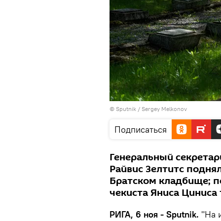
© Sputnik / Sergey Melkonov
Подписаться
Генеральный секретар
Райвис Зелтитс подня
Братском кладбище; п
чекиста Яниса Циниса 
РИГА, 6 ноя - Sputnik.
"На 