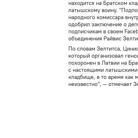
находится на Братском кл
латышскому воину. "Подпо
народного комиссара внут
одобрил заключение о деп
подписчикам в своем Face
объединения Райвис Зелти
По словам Зелтитса, Цини
который организовал геноц
похоронен в Латвии на Бра
с настоящими латышскими 
кладбище, в то время как 
неизвестно", — отмечает З