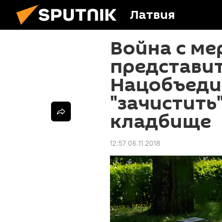
Латвия
Война с ме
представи
Нацобъеди
"зачистить
кладбище
12:57 06.11.2018