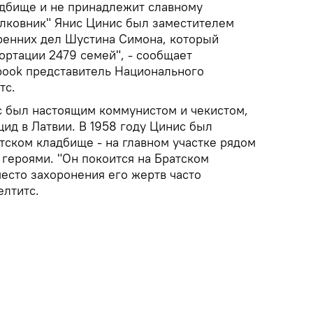
адбище и не принадлежит славному
лковник" Янис Цинис был заместителем
ренних дел Шустина Симона, который
ортации 2479 семей", - сообщает
book представитель Национального
тс.
с был настоящим коммунистом и чекистом,
ид в Латвии. В 1958 году Цинис был
тском кладбище - на главном участке рядом
героями. "Он покоится на Братском
место захоронения его жертв часто
елтитс.