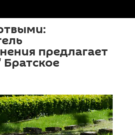
ртвыми:
тель
нения предлагает
" Братское