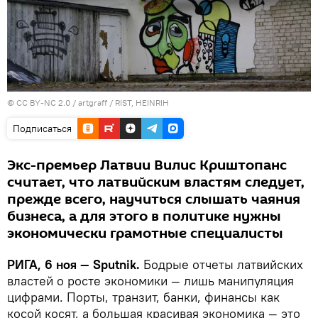
©
CC BY-NC 2.0 / artgraff
/
RIST, HEINRIH
Подписаться
Экс-премьер Латвии Вилис Криштопанс
считает, что латвийским властям следует,
прежде всего, научиться слышать чаяния
бизнеса, а для этого в политике нужны
экономически грамотные специалисты
РИГА, 6 ноя — Sputnik.
Бодрые отчеты латвийских
властей о росте экономики — лишь манипуляция
цифрами. Порты, транзит, банки, финансы как
косой косят, а большая красивая экономика — это