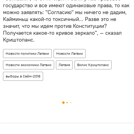
государство и все имеют одинаковые права, то как
можно заявлять: "Согласию" мы ничего не дадим,
Кайминьш какой-то токсичный... Разве это не
значит, что мы идем против Конституции?
Получается какое-то кривое зеркало", — сказал
Криштопанс.
Новости политики Латвии
Новости Латвии
Новости экономики Латвии
Латвия
Вилис Криштопанс
выборы в Сейм-2018