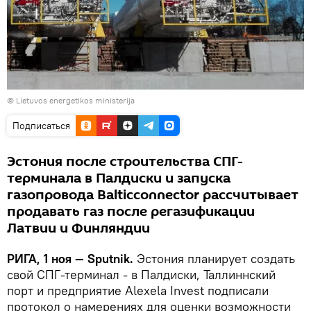
©
Lietuvos energetikos ministerija
Подписаться
Эстония после строительства СПГ-
терминала в Палдиски и запуска
газопровода Balticconnector рассчитывает
продавать газ после регазификации
Латвии и Финляндии
РИГА, 1 ноя — Sputnik.
Эстония планирует создать
свой СПГ-терминал - в Палдиски, Таллиннский
порт и предприятие Alexela Invest подписали
протокол о намерениях для оценки возможности