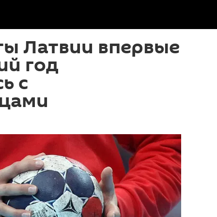
ты Латвии впервые
ий год
ь с
цами