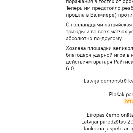
поражения в гостях от бро
Теперь им предстояло реаб
прошла в Валмиере) проти
С голландцами латвийская
трижды и во всех матчах у
абсолютно по-другому.
Хозяева площадки великол
благодаря ударной игре в
действиям вратаря Райтис
6:0.
Latvija demonstrē kv
Plašāk par
htt
Eiropas čempionāta
Latvijai paredzētas 20
laukumā jāspēlē ar I