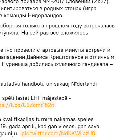
нзового призера ЧМ-2017 Словении (21:27).
илитироваться в родных стенах (игра
в команды Нидерландов.
 сборная только в прошлом году встречалась
ступила. На сей раз все сложилось
епно провели стартовые минуты встречи и
 нападении Дайниса Криштопанса и отличным
а Пуриньша добились отличного гандикапа –
alitatīvu handbolu un sakauj Nīderlandi
 spēli lasiet LHF mājaslapā -
ps://t.co/U3Zcmr162n
 kvalifikācijas turnīra nākamās spēles
19. gada aprīlī, kad gan viesos, gan savā
gauniju.
pic.twitter.com/NdKKWLazU8