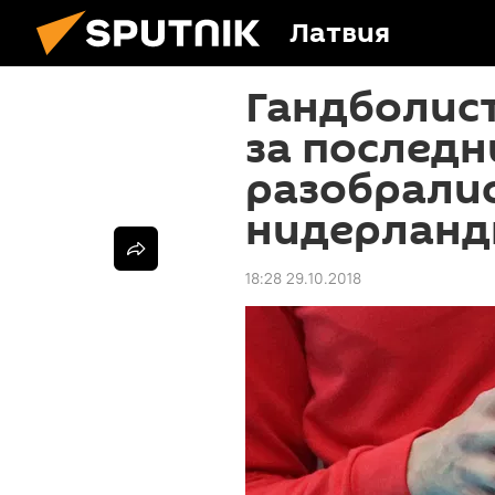
Латвия
Гандболис
за последн
разобралис
нидерланд
18:28 29.10.2018