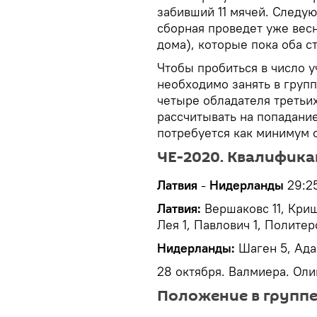
забивший 11 мячей. Следу
сборная проведет уже весно
дома), которые пока оба с
Чтобы пробиться в число у
необходимо занять в групп
четыре обладателя третьих
рассчитывать на попадание
потребуется как минимум 
ЧЕ-2020. Квалифика
Латвия
-
Нидерланды
29:25
Латвия:
Вершаковс 11, Криш
Лея 1, Павлович 1, Политерс
Нидерланды:
Шаген 5, Ада
28 октября. Валмиера. Ол
Положение в групп