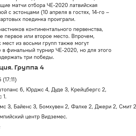
ющие матчи отбора ЧЕ-2020 латвийская
й с эстонцами (10 апреля в гостях, 14-го –
тартовых поединка проиграли.
частников континентального первенства,
е первое или второе место. Впрочем,
 мест из восьми групп также могут
 в финальный турнир ЧЕ-2020, но для этого
одержать три победы.
ция. Группа 4
 (17:11)
топанс 6, Юрджс 4, Дуде 3, Крейцбергс 2,
 1.
мс 3, Байенс 3, Бомхувен 2, Фалке 2, Джери 2, Смит 2
импийский центр Видземес.
е