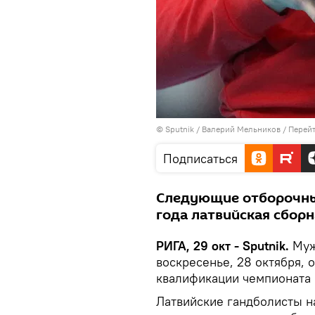
© Sputnik / Валерий Мельников
/
Перейт
Подписаться
Следующие отборочны
года латвийская сборн
РИГА, 29 окт - Sputnik.
Муж
воскресенье, 28 октября, 
квалификации чемпионата
Латвийские гандболисты н