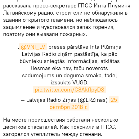
рассказала пресс-секретарь ГПСС Инта Плуминя
Латвийскому радио, строители не обнаружили в
здании открытого пламени, но наблюдалось
задымление и чувствовался запах горения,
поэтому они вызвали пожарных.
.
@VNI_LV
preses pārstāve Inta Plūmiņa
Latvijas Radio ziņām pastāstīja, ka pēc
būvnieku sniegtās informācijas, atklātas
liesmas ēkā nav, taču novērots
sadūmojums un deguma smaka, tādēļ
izsaukts VUGD.
pic.twitter.com/C3AkflpyDS
— Latvijas Radio Ziņas (@LRZinas)
25 
октября 2018 г.
На месте происшествия работали несколько
десятков спасателей. Как пояснили в ГПСС,
загорелся утеплитель между стенами.