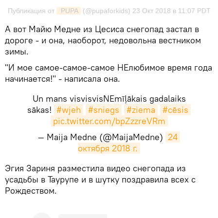
Публикация от
 PUPA
(@pupaforkids)
23 Окт 2018 в 11:07 PDT
А вот Майю Медне из Цесиса снегопад застал в
дороге - и она, наоборот, недовольна вестником
зимы.
"И мое самое-самое-самое НЕлюбимое время года
начинается!" - написала она.
Un mans visvisvisNEmīļākais gadalaiks
sākas!
#wjeh
#sniegs
#ziema
#cēsis
pic.twitter.com/bpZzzreVRm
— Maija Medne (@MaijaMedne)
24 
октября 2018 г.
​Эгия Зариня разместила видео снегопада из
усадьбы в Таурупе и в шутку поздравила всех с
Рождеством.