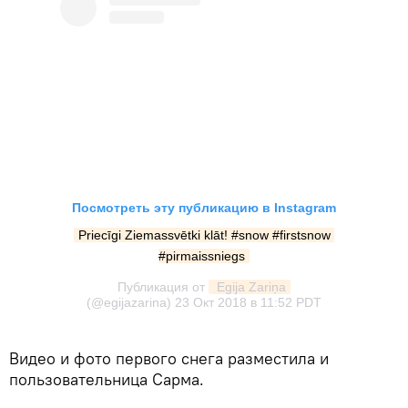
Посмотреть эту публикацию в Instagram
Priecīgi Ziemassvētki klāt! #snow #firstsnow 
#pirmaissniegs
Публикация от
 Egija Zariņa
(@egijazarina)
23 Окт 2018 в 11:52 PDT
Видео и фото первого снега разместила и
пользовательница Сарма.