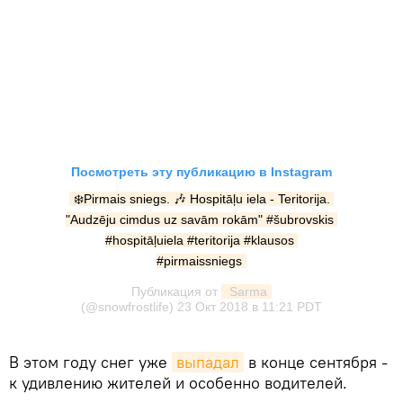
Посмотреть эту публикацию в Instagram
❄️Pirmais sniegs. 🎶 Hospitāļu iela - Teritorija. 
"Audzēju cimdus uz savām rokām" #šubrovskis 
#hospitāļuiela #teritorija #klausos 
#pirmaissniegs
Публикация от
 Sarma
(@snowfrostlife)
23 Окт 2018 в 11:21 PDT
В этом году снег уже
выпадал
в конце сентября -
к удивлению жителей и особенно водителей.