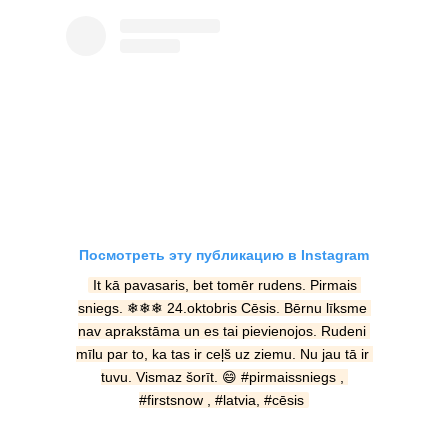
Посмотреть эту публикацию в Instagram
It kā pavasaris, bet tomēr rudens. Pirmais 
sniegs. ❄❄❄ 24.oktobris Cēsis. Bērnu līksme 
nav aprakstāma un es tai pievienojos. Rudeni 
mīlu par to, ka tas ir ceļš uz ziemu. Nu jau tā ir 
tuvu. Vismaz šorīt. 😄 #pirmaissniegs , 
#firstsnow , #latvia, #cēsis