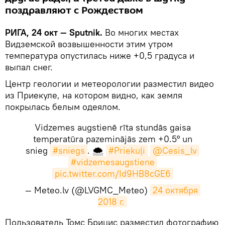
поздравляют с Рождеством
РИГА, 24 окт — Sputnik.
Во многих местах
Видземской возвышенности этим утром
температура опустилась ниже +0,5 градуса и
выпал снег.
Центр геологии и метеорологии разместил видео
из Приекуле, на котором видно, как земля
покрылась белым одеялом.
Vidzemes augstienē rīta stundās gaisa
temperatūra pazeminājās zem +0.5° un
snieg
#sniegs
. 🌨️
#Priekuļi
@Cesis_lv
#vidzemesaugstiene
pic.twitter.com/Id9HB8cGE6
— Meteo.lv (@LVGMC_Meteo)
24 октября 
2018 г.
​Пользователь Томс Брицис разместил фотографию