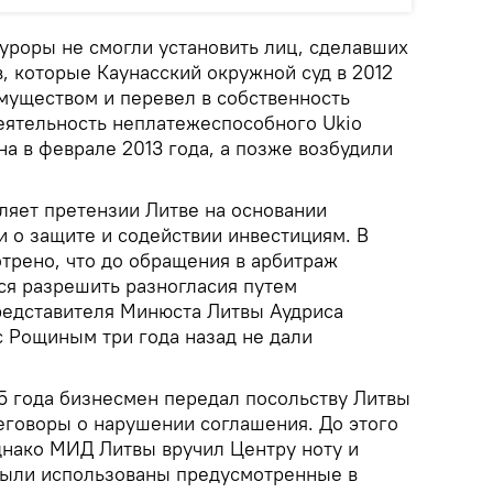
куроры не смогли установить лиц, сделавших
, которые Каунасский окружной суд в 2012
муществом и перевел в собственность
Деятельность неплатежеспособного Ukio
а в феврале 2013 года, а позже возбудили
яет претензии Литве на основании
и о защите и содействии инвестициям. В
трено, что до обращения в арбитраж
я разрешить разногласия путем
редставителя Минюста Литвы Аудриса
с Рощиным три года назад не дали
5 года бизнесмен передал посольству Литвы
еговоры о нарушении соглашения. До этого
нако МИД Литвы вручил Центру ноту и
 были использованы предусмотренные в