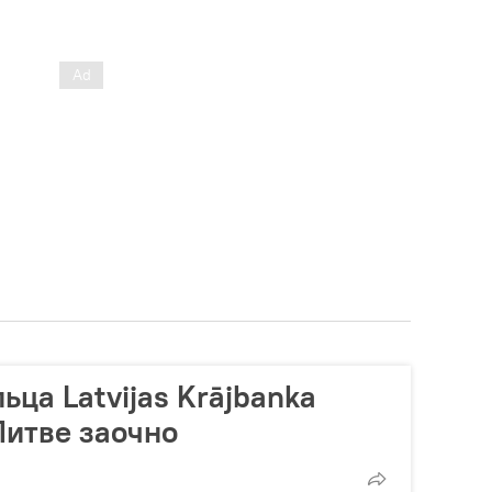
ца Latvijas Krājbanka
Литве заочно