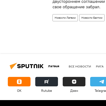
двустороннем соглашении 
свое обращение забрал.
Новости Латвии
Новости Балтии
Латвия
ВСЕ НОВОСТИ
РИГА
OK
Rutube
Дзен
Telegr