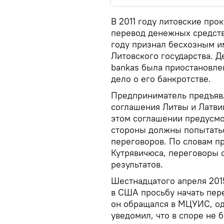
В 2011 году литовские про
перевод денежных средств
году признал бесхозным и
Литовского государства. 
bankas была приостановлен
дело о его банкротстве.
Предприниматель предъявл
соглашения Литвы и Латви
этом соглашении предусмо
стороны должны попытатьс
переговоров. По словам п
Кутрявичюса, переговоры 
результатов.
Шестнадцатого апреля 201
в США просьбу начать пер
он обращался в МЦУИС, од
уведомил, что в споре не