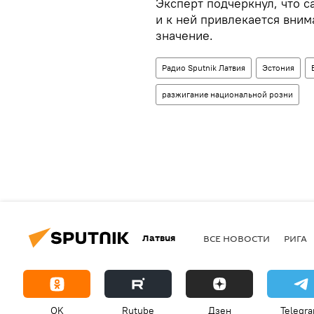
Эксперт подчеркнул, что с
и к ней привлекается вни
значение.
Радио Sputnik Латвия
Эстония
разжигание национальной розни
Латвия
ВСЕ НОВОСТИ
РИГА
OK
Rutube
Дзен
Telegr