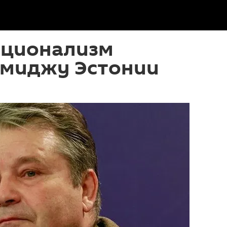
ационализм
имиджу Эстонии