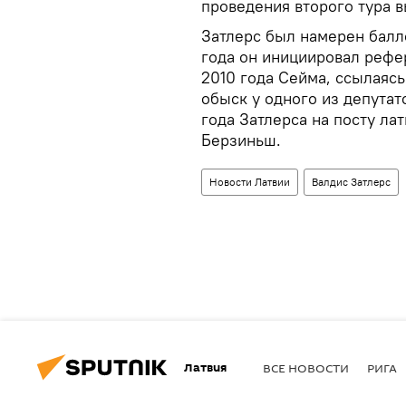
проведения второго тура 
Затлерс был намерен балло
года он инициировал рефе
2010 года Сейма, ссылаясь
обыск у одного из депутат
года Затлерса на посту ла
Берзиньш.
Новости Латвии
Валдис Затлерс
Латвия
ВСЕ НОВОСТИ
РИГА