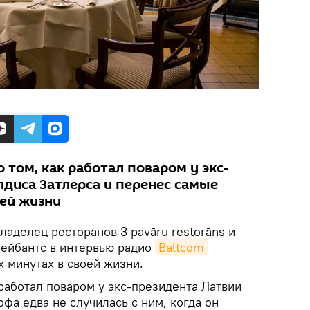
о том, как работал поваром у экс-
лдиса Затлерса и перенес самые
ей жизни
аделец ресторанов 3 pavāru restorāns и
рейбантс в интервью радио
Baltcom
 минутах в своей жизни.
работал поваром у экс-президента Латвии
офа едва не случилась с ним, когда он