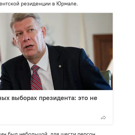
ентской резиденции в Юрмале.
ных выборах президента: это не
жин был небольшой, для шести персон,