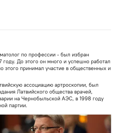
вматолог по профессии - был избран
 году. До этого он много и успешно работал
мо этого принимал участие в общественных и
атвийскую ассоциацию артроскопии, был
здания Латвийского общества врачей,
варии на Чернобыльской АЭС, в 1998 году
ой партии.