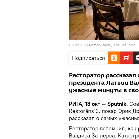
CC BY 2.0
/
Roman Boed
/
The Set Table
Подписаться
Ресторатор рассказал 
президента Латвии Ва
ужасные минуты в сво
РИГА, 13 окт — Sputnik.
Совл
Restorāns 3, повар Эрик Д
рассказал о самых ужасных
Ресторатор вспомнил, как 
Валдиса Затлерса. Катастр