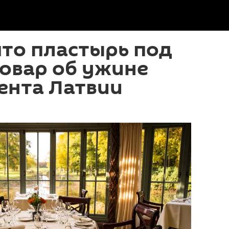
 что пластырь под
повар об ужине
ента Латвии