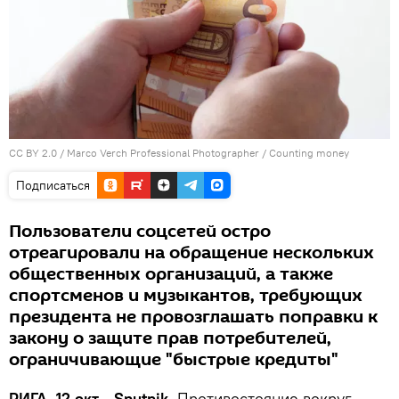
CC BY 2.0
/
Marco Verch Professional Photographer
/
Counting money
Подписаться
Пользователи соцсетей остро
отреагировали на обращение нескольких
общественных организаций, а также
спортсменов и музыкантов, требующих
президента не провозглашать поправки к
закону о защите прав потребителей,
ограничивающие "быстрые кредиты"
РИГА, 12 окт - Sputnik.
Противостояние вокруг