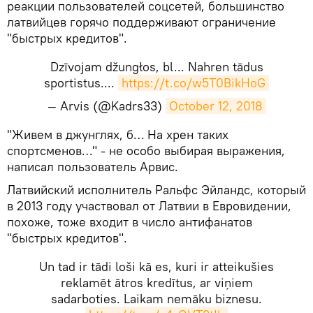
реакции пользователей соцсетей, большинство
латвийцев горячо поддерживают ограничение
"быстрых кредитов".
Dzīvojam džungłos, bl... Nahren tādus
sportistus....
https://t.co/w5T0BikHoG
— Arvis (@Kadrs33)
October 12, 2018
​"Живем в джунглях, б… На хрен таких
спортсменов…" - не особо выбирая выражения,
написал пользователь Арвис.
Латвийский исполнитель Ральфс Эйландс, который
в 2013 году участвовал от Латвии в Евровидении,
похоже, тоже входит в число антифанатов
"быстрых кредитов".
Un tad ir tādi loši kā es, kuri ir atteikušies
reklamēt ātros kredītus, ar viņiem
sadarboties. Laikam nemāku biznesu.