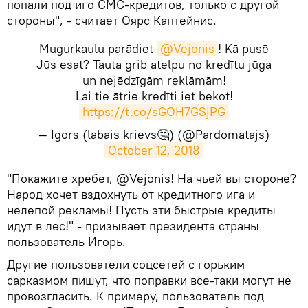
попали под иго СМС-кредитов, только с другой
стороны", - считает Оярс Каптейнис.
Mugurkaulu parādiet
@Vejonis
! Kā pusē
Jūs esat? Tauta grib atelpu no kredītu jūga
un nejēdzīgām reklāmām!
Lai tie ātrie kredīti iet bekot!
https://t.co/sGOH7GSjPG
— Igors (labais krievs🤔) (@Pardomatajs)
October 12, 2018
​"Покажите хребет, @Vejonis! На чьей вы стороне?
Народ хочет вздохнуть от кредитного ига и
нелепой рекламы! Пусть эти быстрые кредиты
идут в лес!" - призывает президента страны
пользователь Игорь.
Другие пользователи соцсетей с горьким
сарказмом пишут, что поправки все-таки могут не
провозгласить. К примеру, пользователь под