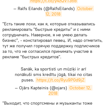
https://t.co/y4zQVT3tIb
— Ralfs Eilands (@RalfsEilands)
October 
12, 2018
​"Есть такие лохи, как я, которые отказывались
рекламировать "быстрые кредиты" и с ними
сотрудничать. Наверное, я не умею делать
бизнес", - констатировал певец. И, надо отметить,
тут же получил горячую поддержку подписчиков
за то, что не согласился принимать участие в
рекламе "быстрых кредитов".
Sanāk, ka sportisti un mūziķi ir arī
nonākuši sms kredītu jūgā, tikai no citas
puses.
https://t.co/Ryu9P0d9jZ
— Ojārs Kapteinis (@ojars)
October 12, 
2018
​"Выходит, что спортсмены и музыканты тоже