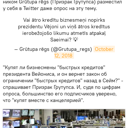
ником Grūtupa rēgs (Призрак Грутупса) разместил
у себя в Twitter даже опрос на эту тему.
Vai ātro kredītu biznesmeņi nopirks
prezidentu Vējoni un viņš ātros kredītus
ierobežojošo likumu atmetīs atpakaļ
Saeimai? 💡
— Grūtupa rēgs (@Grutupa_regs)
October 
12, 2018
​"Купят ли бизнесмены "быстрых кредитов"
президента Вейониса, и он вернет закон об
ограничении "быстрых кредитов" назад в Сейм?" -
спрашивает Призрак Грутупса. И, судя по цифрам
опроса, большинство его подписчиков уверено,
что "купят вместе с канцелярией".