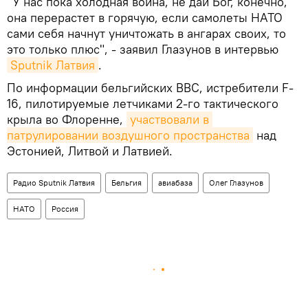
"У нас пока холодная война, не дай Бог, конечно,
она перерастет в горячую, если самолеты НАТО
сами себя начнут уничтожать в ангарах своих, то
это только плюс", - заявил Глазунов в интервью
Sputnik Латвия
.
По информации бельгийских ВВС, истребители F-
16, пилотируемые летчиками 2-го тактического
крыла во Флоренне,
участвовали в 
патрулировании воздушного пространства
над
Эстонией, Литвой и Латвией.
Радио Sputnik Латвия
Бельгия
авиабаза
Олег Глазунов
НАТО
Россия