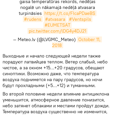
gaisa temperatūras rekords, nedēļas
nogalē un nākamajā nedēļā atvasara
turpināsies
https://t.co/FIcaPDaeBS
#rudens
#atvasara
#Ventspils
#EUMETSAT
pic.twitter.com/lDG4y4DJ21
— Meteo.lv (@LVGMC_Meteo)
October 11, 
2018
​Выходные и начало следующей недели также
порадуют латвийцев теплом. Ветер слабый, небо
чистое, а за окном +15…+20 градусов, обещают
синоптики. Возможно даже, что температура
воздуха поднимется на пару градусов, но ночи
будут прохладными (+5…+12) и туманными.
Во второй половине недели влияние антициклона
уменьшится, атмосферное давление понизится,
небо затянет облаками и местами пройдут дожди.
Температура воздуха существенно не изменится,