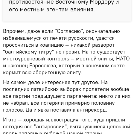
противостояние Восточному Мордору и
его местным агентам влияния.
Впрочем, даже если "Согласию", окончательно
избавившемуся от печати русскости, удастся
просочиться в коалицию — никакой разворот
"балтийскому тигру" не грозит. На то существует
многоуровневый контроль — местной элиты, НАТО
и наконец Евросоюза, который в конечном счете
кормит всю аборигенную элиту.
На самом деле интереснее тут другое. На
последних латвийских выборах пролетели вообще
все партии предыдущего парламента: никто из них
не набрал, все потеряли примерно половину
голосов. Да и явка поставила антирекорд.
И это — хорошая иллюстрация того, куда пришли
сегодня все "антироссии", вытянувшиеся цепочкой
вдоль западных рубежей нашей страны.