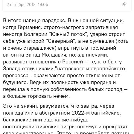
2 октября 2018, 19:05
В итоге налицо парадокс. В нынешней ситуации,
когда Германия, строго-настрого запретившая
некогда Болгарии "Южный поток", ударно строит
себе уже второй "Северный", а не сумевшая (хоть
и очень старавшаяся) впрыгнуть в последний
вагон на Запад Молдавия, пожав плечами,
развивает отношения с Россией — те, кто был у
Запада отличниками "натовского и европейского
прогресса", оказываются просто отключены от
будущего. Ведь их лояльность уже продана и
перешла в полную собственность белых господ —
а больше торговать нечем.
Это не значит, разумеется, что завтра, через
полгода или в абстрактном 2022-м балтийские,
балканские или еще какие-нибудь
постсоциалистические тигры возьмут и прекратят
свое существование. Этого не произойдет, потому