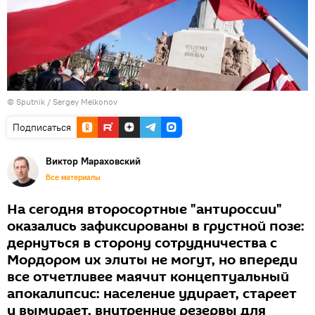
© Sputnik / Sergey Melkonov
Подписаться
Виктор Мараховский
Все материалы
На сегодня второсортные "антироссии"
оказались зафиксированы в грустной позе:
дернуться в сторону сотрудничества с
Мордором их элиты не могут, но впереди
все отчетливее маячит концептуальный
апокалипсис: население удирает, стареет
и вымирает, внутренние резервы для