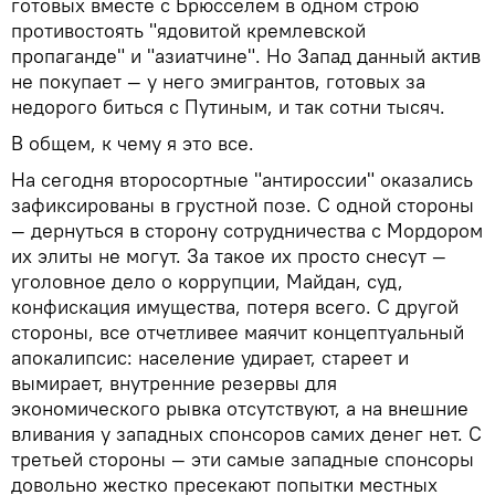
готовых вместе с Брюсселем в одном строю
противостоять "ядовитой кремлевской
пропаганде" и "азиатчине". Но Запад данный актив
не покупает — у него эмигрантов, готовых за
недорого биться с Путиным, и так сотни тысяч.
В общем, к чему я это все.
На сегодня второсортные "антироссии" оказались
зафиксированы в грустной позе. С одной стороны
— дернуться в сторону сотрудничества с Мордором
их элиты не могут. За такое их просто снесут —
уголовное дело о коррупции, Майдан, суд,
конфискация имущества, потеря всего. С другой
стороны, все отчетливее маячит концептуальный
апокалипсис: население удирает, стареет и
вымирает, внутренние резервы для
экономического рывка отсутствуют, а на внешние
вливания у западных спонсоров самих денег нет. С
третьей стороны — эти самые западные спонсоры
довольно жестко пресекают попытки местных