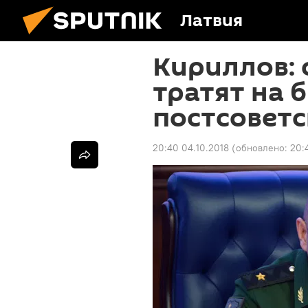
Латвия
Кириллов:
тратят на 
постсоветс
20:40 04.10.2018
(обновлено:
20: