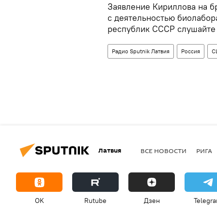
Заявление Кириллова на б
с деятельностью биолабо
республик СССР слушайт
Радио Sputnik Латвия
Россия
С
Латвия
ВСЕ НОВОСТИ
РИГА
OK
Rutube
Дзен
Telegr