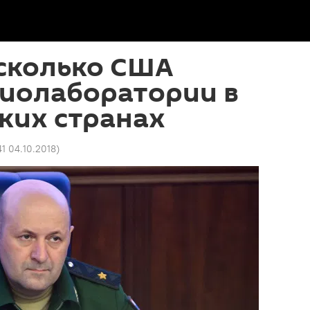
 сколько США
биолаборатории в
ких странах
41 04.10.2018
)