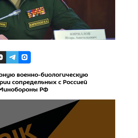
рную военно-биологическую
рии сопредельных с Россией
в Минобороны РФ