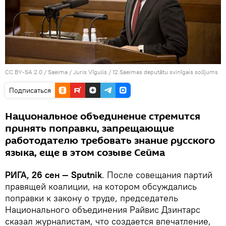
CC BY-SA 2.0
/
Saeima / Juris Vīgulis
/
12.Saeimas deputātu svinīgais solījums
Подписаться
Национальное объединение стремится
принять поправки, запрещающие
работодателю требовать знание русского
языка, еще в этом созыве Сейма
РИГА, 26 сен — Sputnik
. После совещания партий
правящей коалиции, на котором обсуждались
поправки к закону о труде, председатель
Национального объединения Райвис Дзинтарс
сказал журналистам, что создается впечатление,