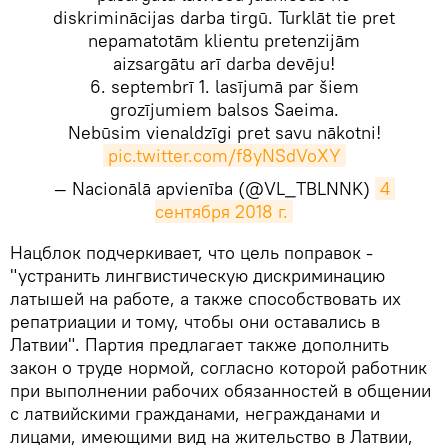
diskriminācijas darba tirgū. Turklāt tie pret
nepamatotām klientu pretenzijām
aizsargātu arī darba devēju!
6. septembrī 1. lasījumā par šiem
grozījumiem balsos Saeima.
Nebūsim vienaldzīgi pret savu nākotni!
pic.twitter.com/f8yNSdVoXY
— Nacionālā apvienība (@VL_TBLNNK)
4 
сентября 2018 г.
​Нацблок подчеркивает, что цель поправок -
"устранить лингвистическую дискриминацию
латышей на работе, а также способствовать их
репатриации и тому, чтобы они оставались в
Латвии". Партия предлагает также дополнить
закон о труде нормой, согласно которой работник
при выполнении рабочих обязанностей в общении
с латвийскими гражданами, негражданами и
лицами, имеющими вид на жительство в Латвии,