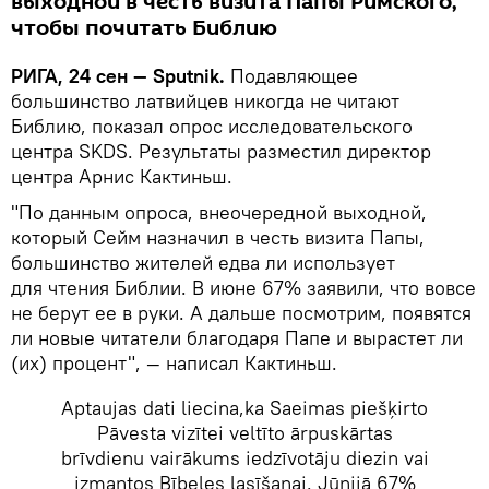
выходной в честь визита Папы Римского,
чтобы почитать Библию
РИГА, 24 сен — Sputnik.
Подавляющее
большинство латвийцев никогда не читают
Библию, показал опрос исследовательского
центра SKDS. Результаты разместил директор
центра Арнис Кактиньш.
"По данным опроса, внеочередной выходной,
который Сейм назначил в честь визита Папы,
большинство жителей едва ли использует
для чтения Библии. В июне 67% заявили, что вовсе
не берут ее в руки. А дальше посмотрим, появятся
ли новые читатели благодаря Папе и вырастет ли
(их) процент", — написал Кактиньш.
Aptaujas dati liecina,ka Saeimas piešķirto
Pāvesta vizītei veltīto ārpuskārtas
brīvdienu vairākums iedzīvotāju diezin vai
izmantos Bībeles lasīšanai. Jūnijā 67%