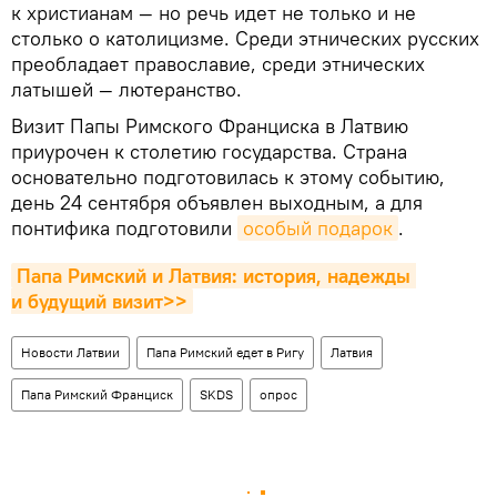
к христианам — но речь идет не только и не
столько о католицизме. Среди этнических русских
преобладает православие, среди этнических
латышей — лютеранство.
Визит Папы Римского Франциска в Латвию
приурочен к столетию государства. Страна
основательно подготовилась к этому событию,
день 24 сентября объявлен выходным, а для
понтифика подготовили
особый подарок
.
Папа Римский и Латвия: история, надежды 
и будущий визит>>
Новости Латвии
Папа Римский едет в Ригу
Латвия
Папа Римский Франциск
SKDS
опрос