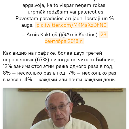
apgalvoja, ka to vispār neņem rokās.
Turpmāk redzēsim vai pateicoties
Pāvestam parādīsies arī jauni lasītāji un %
augs.
pic.twitter.com/M4MaXzDhN0
— Arnis Kaktiņš (@ArnisKaktins)
23 
сентября 2018 г.
​Как видно на графике, более двух третей
опрошенных (67%) никогда не читают Библию,
12% занимаются этим реже одного раза в год,
8% — несколько раз в год, 7% — несколько раз
в месяц, 4% — каждый или почти каждый день.