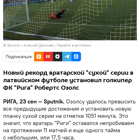
© Sputnik / Алексей Даничев
/
Перейти в фотобанк
Подписаться
Новый рекорд вратарской "сухой" серии в
латвийском футболе установил голкипер
ФК "Рига" Робертс Озолс
РИГА, 23 сен — Sputnik.
Озолсу удалось превысить
все предыдущие достижения и установить новую
планку сухой серии на отметке 1051 минута. Это
значит, что вратарь "Риги" оставался непробиваем
на протяжении 11 матчей и еще одного тайма
с небольшим, или 17,5 часа.