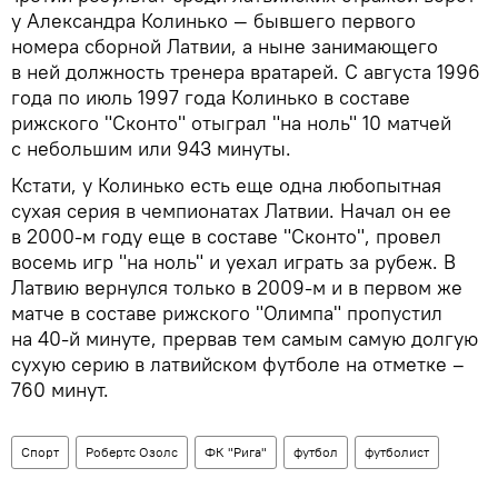
у Александра Колинько — бывшего первого
номера сборной Латвии, а ныне занимающего
в ней должность тренера вратарей. С августа 1996
года по июль 1997 года Колинько в составе
рижского "Сконто" отыграл "на ноль" 10 матчей
с небольшим или 943 минуты.
Кстати, у Колинько есть еще одна любопытная
сухая серия в чемпионатах Латвии. Начал он ее
в 2000-м году еще в составе "Сконто", провел
восемь игр "на ноль" и уехал играть за рубеж. В
Латвию вернулся только в 2009-м и в первом же
матче в составе рижского "Олимпа" пропустил
на 40-й минуте, прервав тем самым самую долгую
сухую серию в латвийском футболе на отметке –
760 минут.
Спорт
Робертс Озолс
ФК "Рига"
футбол
футболист