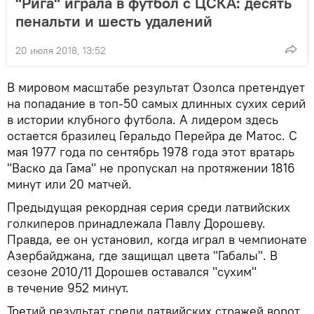
"Рига" играла в футбол с ЦСКА: десять
пенальти и шесть удалений
20 июля 2018, 13:52
В мировом масштабе результат Озолса претендует
на попадание в топ-50 самых длинных сухих серий
в истории клубного футбола. А лидером здесь
остается бразилец Геральдо Перейра де Матос. С
мая 1977 года по сентябрь 1978 года этот вратарь
"Васко да Гама" не пропускал на протяжении 1816
минут или 20 матчей.
Предыдущая рекордная серия среди латвийских
голкиперов принадлежала Павлу Дорошеву.
Правда, ее он установил, когда играл в чемпионате
Азербайджана, где защищал цвета "Габалы". В
сезоне 2010/11 Дорошев оставался "сухим"
в течение 952 минут.
Третий результат среди латвийских стражей ворот