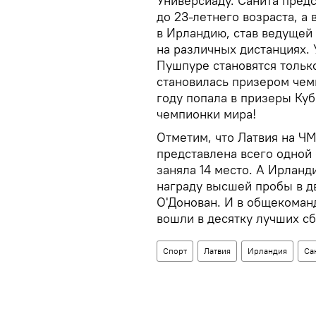
Универсиаду. Санита пред
до 23-летнего возраста, а
в Ирландию, став ведущей
на различных дистанциях. 
Пушпуре становятся тольк
становилась призером чемп
году попала в призеры Куб
чемпионки мира!
Отметим, что Латвия на Ч
представлена всего одной
заняла 14 место. А Ирлан
награду высшей пробы в д
О'Донован. И в общекоман
вошли в десятку лучших с
Спорт
Латвия
Ирландия
Са