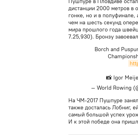
Пушпуре в Пловдиве остал
дистанции 2000 метров в 
гонке, но и в полуфинале,
чем на шесть секунд опер
мира прошлого года швейц
7.25,930). Бронзу завоева
Borch and Puspur
Championshi
htt
📸 Igor Meij
— World Rowing 
​На ЧМ-2017 Пушпуре занял
также досталась Лобниг, ей
самый большой успех урож
И к этой победе она пришла