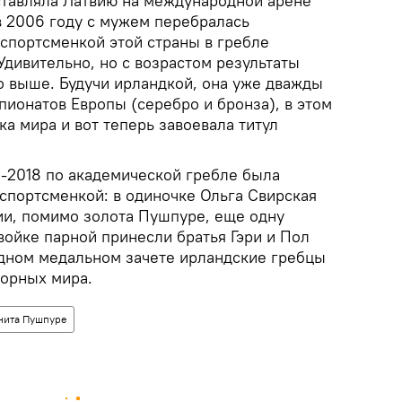
ставляла Латвию на международной арене
 в 2006 году с мужем перебралась
 спортсменкой этой страны в гребле
Удивительно, но с возрастом результаты
о выше. Будучи ирландкой, она уже дважды
ионатов Европы (серебро и бронза), в этом
ка мира и вот теперь завоевала титул
М-2018 по академической гребле была
 спортсменкой: в одиночке Ольга Свирская
дии, помимо золота Пушпуре, еще одну
войке парной принесли братья Гэри и Пол
дном медальном зачете ирландские гребцы
борных мира.
нита Пушпуре