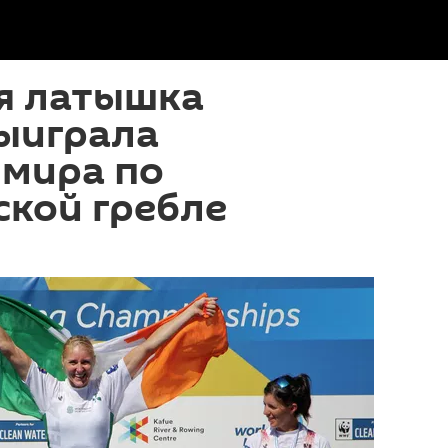
я латышка
ыиграла
 мира по
ской гребле