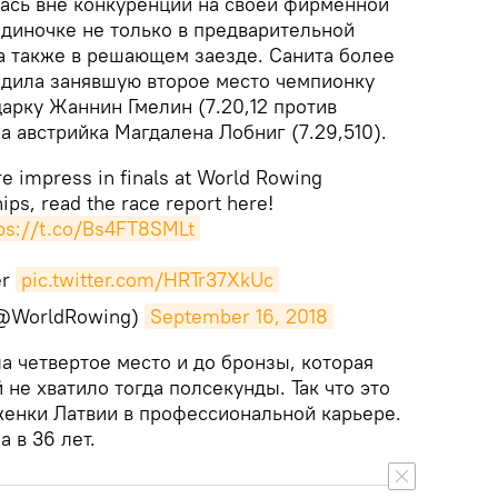
ась вне конкуренции на своей фирменной
одиночке не только в предварительной
 а также в решающем заезде. Санита более
едила занявшую второе место чемпионку
арку Жаннин Гмелин (7.20,12 против
ла австрийка Магдалена Лобниг (7.29,510).
e impress in finals at World Rowing
ps, read the race report here!
ps://t.co/Bs4FT8SMLt
er
pic.twitter.com/HRTr37XkUc
(@WorldRowing)
September 16, 2018
а четвертое место и до бронзы, которая
 не хватило тогда полсекунды. Так что это
енки Латвии в профессиональной карьере.
 в 36 лет.