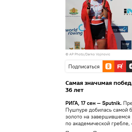
© AP Photo/Darko Vojinovic
Подписаться
Самая значимая побед
36 лет
РИГА, 17 сен — Sputnik.
Пре
Пушпуре добилась самой б
золото на завершившемся 
по академической гребле,