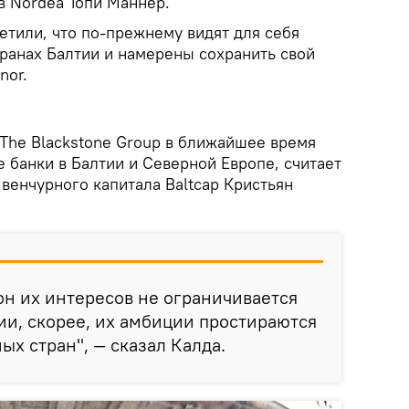
в Nordea Топи Маннер.
етили, что по-прежнему видят для себя
транах Балтии и намерены сохранить свой
nor.
The Blackstone Group в ближайшее время
 банки в Балтии и Северной Европе, считает
венчурного капитала Baltcap Кристьян
зон их интересов не ограничивается
ии, скорее, их амбиции простираются
ых стран", — сказал Калда.