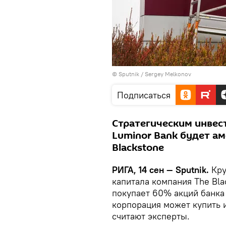
© Sputnik / Sergey Melkonov
Подписаться
Стратегическим инвес
Luminor Bank будет а
Blackstone
РИГА, 14 сен — Sputnik.
Кру
капитала компания The Bla
покупает 60% акций банка
корпорация может купить и
считают эксперты.