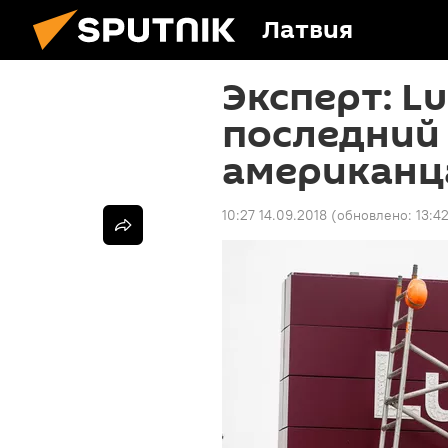
Латвия
Эксперт: Lu
последний
американц
10:27 14.09.2018
(обновлено:
13:4