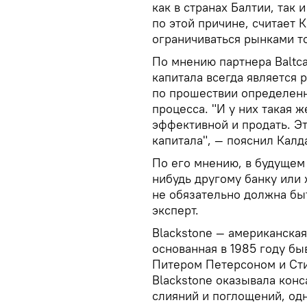
как в странах Балтии, так 
по этой причине, считает К
ограничиваться рынками то
По мнению партнера Baltc
капитала всегда является 
по прошествии определенн
процесса. "И у них такая 
эффективной и продать. Эт
капитала", — пояснил Калд
По его мнению, в будущем 
нибудь другому банку или 
не обязательно должна бы
эксперт.
Blackstone — американска
основанная в 1985 году б
Питером Петерсоном и Ст
Blackstone оказывала конс
слияний и поглощений, одн