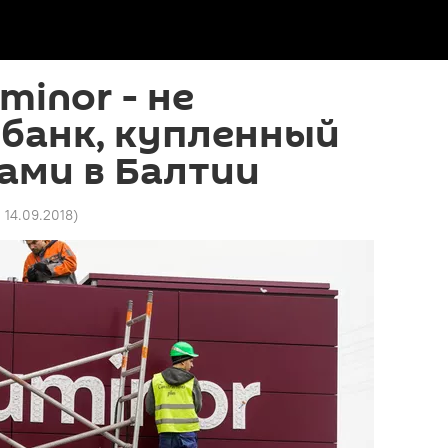
minor - не
 банк, купленный
ами в Балтии
2 14.09.2018
)