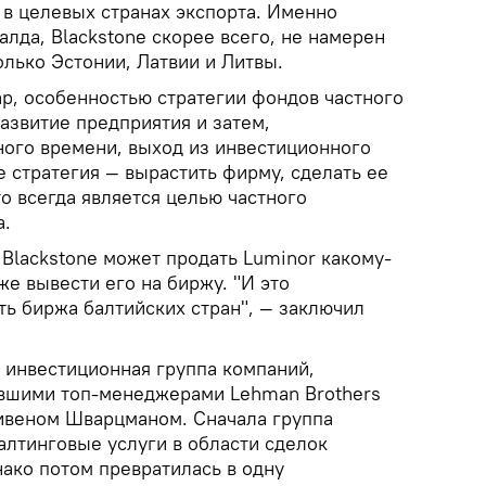
и в целевых странах экспорта. Именно
алда, Blackstone скорее всего, не намерен
лько Эстонии, Латвии и Литвы.
ap, особенностью стратегии фондов частного
развитие предприятия и затем,
ого времени, выход из инвестиционного
же стратегия — вырастить фирму, сделать ее
о всегда является целью частного
а.
Blackstone может продать Luminor какому-
же вывести его на биржу. "И это
ть биржа балтийских стран", — заключил
я инвестиционная группа компаний,
ывшими топ-менеджерами Lehman Brothers
ивеном Шварцманом. Сначала группа
алтинговые услуги в области сделок
ако потом превратилась в одну