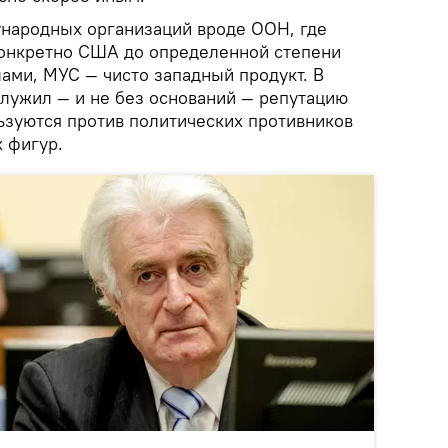
ународных организаций вроде ООН, где
конкретно США до определенной степени
ами, МУС — чисто западный продукт. В
служил — и не без оснований — репутацию
ьзуются против политических противников
 фигур.