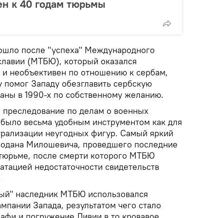
н к 40 годам тюрьмы
ошло после "успеха" Международного
лавии (МТБЮ), который оказался
 и необъективен по отношению к сербам,
у помог Западу обезглавить сербскую
каны в 1990-х по собственному желанию.
 преследование по делам о военных
 было весьма удобным инструментом как для
йтрализации неугодных фигур. Самый яркий
бодана Милошевича, проведшего последние
й тюрьме, после смерти которого МТБЮ
татацией недостаточности свидетельств
.
ный" наследник МТБЮ использовался
ампании Запада, результатом чего стало
фи и погружение Ливии в то кровавое