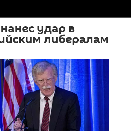
нанес удар в
сийским либералам