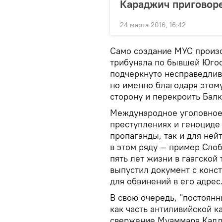
Караджич приговоре
24 марта 2016, 16:42
Само создание МУС произ
трибунала по бывшей Югос
подчеркнуто несправедлив
но именно благодаря этом
сторону и перекроить Бал
Международное уголовное
преступлениях и геноциде
пропаганды, так и для не
в этом ряду — пример Сло
пять лет жизни в гаагско
выпустил документ с конс
для обвинений в его адрес
В свою очередь, "постоян
как часть антиливийской к
свержение Муаммара Кадда