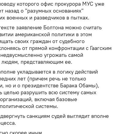
 поводу которого офис прокурора МУС уже
т назад о "разумных основаниях"
их военных и разведчиков в пытках.
тексте заявление Болтона можно считать
витии американской политики в этом
ищать своих граждан от судебного
клоняясь от прямой конфронтации с Гаагским
— недвусмысленно угрожать самой
 людям, представляющим ее.
вполне укладывается в логику действий
едних лет (причем речь не только
, но и о президентстве Барака Обамы),
сь целью разрушить всю систему самых
организаций, включая базовые
политической системы.
двергнуть санкциям судей выглядит вполне
цесса.
сно скорее иным.