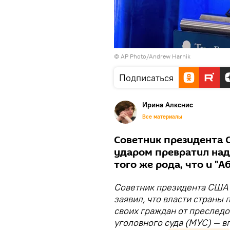
© AP Photo/Andrew Harnik
Подписаться
Ирина Алкснис
Все материалы
Советник президента
ударом превратил наде
того же рода, что и "
Советник президента США 
заявил, что власти стран
своих граждан от преслед
уголовного суда (МУС) — в