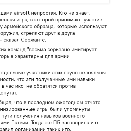
дами airsoft непростая. Кто не знает,
оенная игра, в которой принимают участие
у армейского образца, которые используют
оружия, стреляют друг в друга
— сказал Сержантс.
аких команд "весьма серьезно имитирует
оторые характерны для армии
 отдельные участники этих групп нелояльны
енности, что эти полученные ими навыки
 в час икс, не обратятся против
епутат.
бщал, что в последнем ежегодном отчете
енизированные игры были упомянуты
о пути получения навыков военного
ями Латвии. Тогда же ПБ заговорила и о
авил организации таких игр.