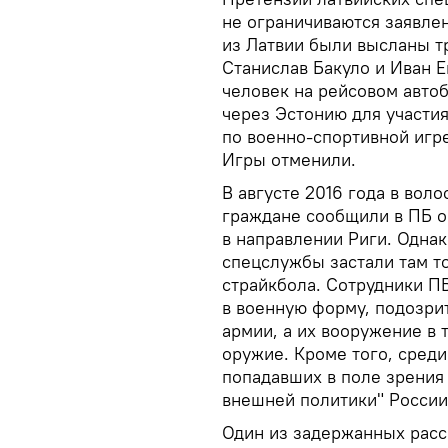
не ограничиваются заявлен
из Латвии были высланы т
Станислав Бакуло и Иван Е
человек на рейсовом автоб
через Эстонию для участи
по военно-спортивной игре
Игры отменили.
В августе 2016 года в вол
граждане сообщили в ПБ о
в направлении Риги. Однак
спецслужбы застали там то
страйкбола. Cотрудники П
в военную форму, подозр
армии, а их вооружение в 
оружие. Кроме того, сред
попадавших в поле зрения
внешней политики" России.
Один из задержанных расс