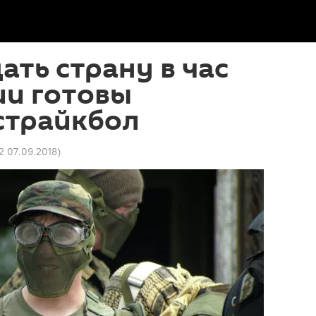
ать страну в час
вии готовы
страйкбол
2 07.09.2018
)