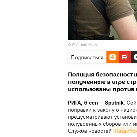
©
#1 Airsoft Mom
Подписаться
Полиция безопасности 
полученные в игре стра
использованы против 
РИГА, 6 сен — Sputnik.
Сейм
поправки к закону о нацио
предусматривают установи
полувоенных сборов или иг
Служба новостей
Латвийс