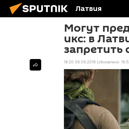
Латвия
Могут пред
икс: в Лат
запретить 
18:20 06.09.2018
(обновлено:
16:5