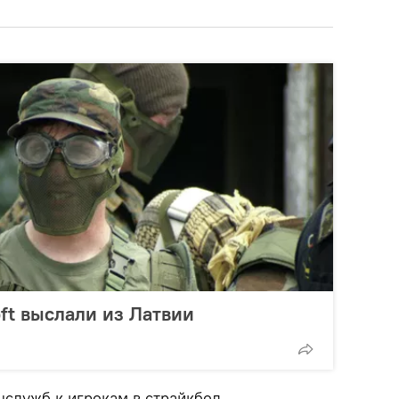
oft выслали из Латвии
цслужб к игрокам в страйкбол