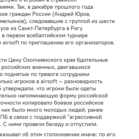
иями. Так, в декабре прошлого года
рое граждан России (Андрей Юров,
мельянов), следовавшие с группой из шести
усе из Санкт-Петербурга в Ригу
я в первом всебалтийском турнире
 аirsoft по приглашению его организаторов.
ости Цену Озолниекского края бдительные
 российских военных, двигавшихся
о поднятые по тревоге сотрудники
лько игроков в airsoft — разновидность
Б утверждали, что игроки были одеты
ительно напоминающую форму российской
точности копировало боевое российское
и них было много молодых людей, ранее
 ПБ в связи с поддержкой "агрессивной
 С ними провели беседу и отпустили.
казывал об этом столкновении иначе: по его