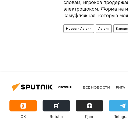
словам, игроков продержал
электрошоком. Форма на и
камуфляжная, которую мож
Новости Латвии
Латвия
Карлис
Латвия
ВСЕ НОВОСТИ
РИГА
OK
Rutube
Дзен
Telegr