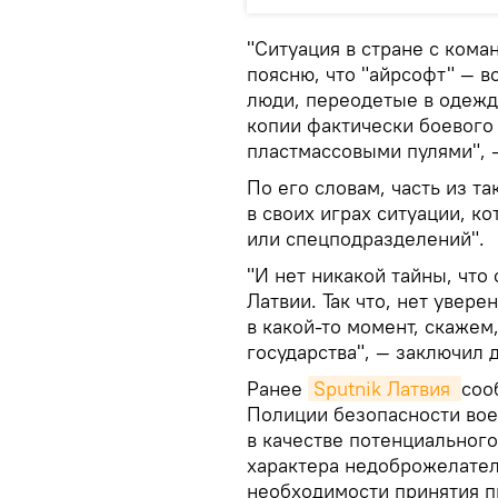
"Ситуация в стране с коман
поясню, что "айрсофт" — в
люди, переодетые в одежд
копии фактически боевого 
пластмассовыми пулями", 
По его словам, часть из т
в своих играх ситуации, к
или спецподразделений".
"И нет никакой тайны, что
Латвии. Так что, нет увер
в какой-то момент, скажем,
государства", — заключил д
Ранее
Sputnik Латвия 
соо
Полиции безопасности во
в качестве потенциальног
характера недоброжелател
необходимости принятия пр