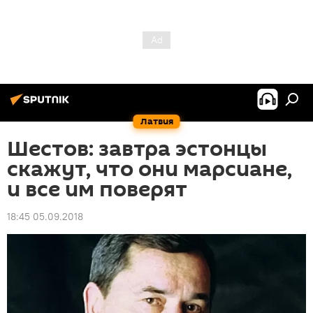
Латвия
Шестов: завтра эстонцы
скажут, что они марсиане,
и все им поверят
18:45 05.09.2018