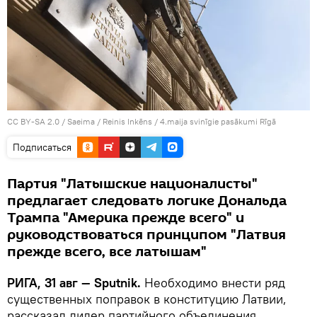
CC BY-SA 2.0
/
Saeima / Reinis Inkēns
/
4.maija svinīgie pasākumi Rīgā
Подписаться
Партия "Латышские националисты"
предлагает следовать логике Дональда
Трампа "Америка прежде всего" и
руководствоваться принципом "Латвия
прежде всего, все латышам"
РИГА, 31 авг — Sputnik.
Необходимо внести ряд
существенных поправок в конституцию Латвии,
рассказал лидер партийного объединения