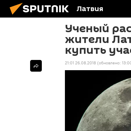
Латвия
Ученый рас
жители Лат
купить уча
21:01 26.08.2018
(обновлено:
13:0