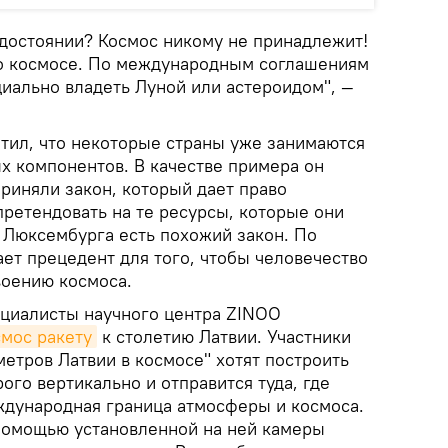
 достоянии? Космос никому не принадлежит!
 о космосе. По международным соглашениям
циально владеть Луной или астероидом", —
етил, что некоторые страны уже занимаются
х компонентов. В качестве примера он
риняли закон, который дает право
ретендовать на те ресурсы, которые они
у Люксембурга есть похожий закон. По
ет прецедент для того, чтобы человечество
воению космоса.
ециалисты научного центра ZINOO
смос ракету
к столетию Латвии. Участники
етров Латвии в космосе" хотят построить
рого вертикально и отправится туда, где
дународная граница атмосферы и космоса.
 помощью установленной на ней камеры