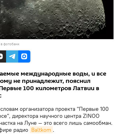
 в фотобанк
ываемые международные воды, и все
кому не принадлежит, пояснил
"Первые 100 километров Латвии в
с
 словам организатора проекта "Первые 100
осе", директора научного центра ZINOO
частка на Луне — это всего лишь самообман.
эфире радио
Baltkom
.