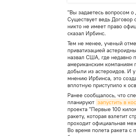
"Вы задаетесь вопросом о
Существует ведь Договор
никто не имеет право офи
сказал Ирбинс.
Тем не менее, ученый отм
приватизацией астероидны
назвал США, где недавно п
американским компаниям п
добыли из астероидов. И 
мнению Ирбинса, это созда
вплотную приступило к ос
Ранее сообщалось, что сп
планируют
запустить в ко
проекта "Первые 100 килом
ракету, которая взлетит ст
проходит официальная меж
Во время полета ракета с