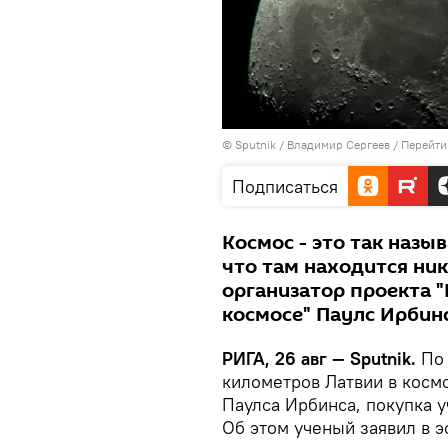
© Sputnik / Владимир Сергеев
/
Перейти
Подписаться
Космос - это так наз
что там находится ни
организатор проекта 
космосе" Паулс Ирбин
РИГА, 26 авг — Sputnik.
По
километров Латвии в косм
Паулса Ирбинса, покупка у
Об этом ученый заявил в 