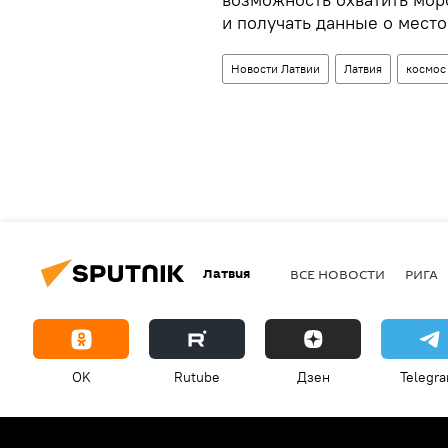
и получать данные о мест
Новости Латвии
Латвия
космос
Латвия
ВСЕ НОВОСТИ
РИГА
OK
Rutube
Дзен
Telegr