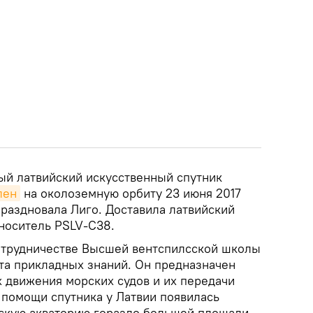
вый латвийский искусственный спутник
лен
на околоземную орбиту 23 июня 2017
 праздновала Лиго. Доставила латвийский
-носитель PSLV-C38.
отрудничестве Высшей вентспилсской школы
та прикладных знаний. Он предназначен
 движения морских судов и их передачи
 помощи спутника у Латвии появилась
скую акваторию гораздо большей площади