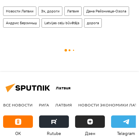
Новости Латвии
Эх, дороги
Латвия
Дана Рейзниеце-Озола
Андрис Берзиньш
Latvijas ceļu būvētājs
дорога
Латвия
ВСЕ НОВОСТИ
РИГА
ЛАТВИЯ
НОВОСТИ ЭКОНОМИКИ ЛАТ
OK
Rutube
Дзен
Telegram