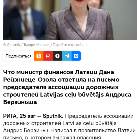
© Sputnik / Тьерри Монасс
/
Перейти в фотобанк
Подписаться
Что министр финансов Латвии Дана
Рейзниеце-Озола ответила на письмо
председателя ассоциации дорожных
строителей Latvijas ceļu būvētājs Андриса
Берзиньша
РИГА, 25 авг — Sputnik.
Председатель ассоциации
дорожных строителей Latvijas ceļu būvētājs
Андрис Берзиньш написал в правительство Латвии
письмо, в котором выражал опасения