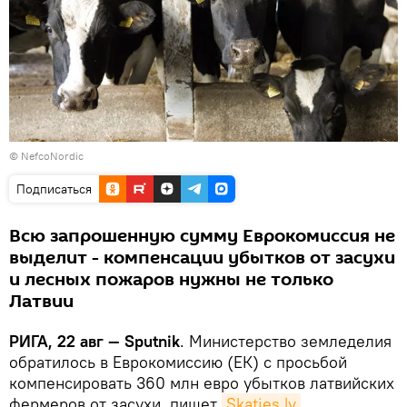
©
NefcoNordic
Подписаться
Всю запрошенную сумму Еврокомиссия не
выделит - компенсации убытков от засухи
и лесных пожаров нужны не только
Латвии
РИГА, 22 авг — Sputnik
. Министерство земледелия
обратилось в Еврокомиссию (ЕК) с просьбой
компенсировать 360 млн евро убытков латвийских
фермеров от засухи, пишет
Skaties.lv
.