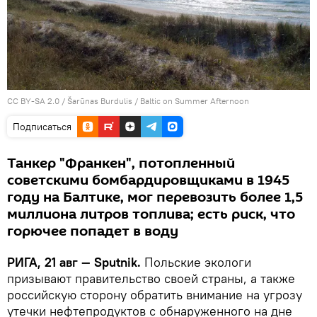
CC BY-SA 2.0
/
Šarūnas Burdulis
/
Baltic on Summer Afternoon
Подписаться
Танкер "Франкен", потопленный
советскими бомбардировщиками в 1945
году на Балтике, мог перевозить более 1,5
миллиона литров топлива; есть риск, что
горючее попадет в воду
РИГА, 21 авг — Sputnik.
Польские экологи
призывают правительство своей страны, а также
российскую сторону обратить внимание на угрозу
утечки нефтепродуктов с обнаруженного на дне