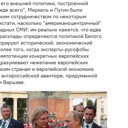
 его внешней политики, построенной
жде всего", Меркель и Путин были
вким сотрудничеством по некоторым
 кстати, насколько "американоцентричный"
падных СМИ: им реально кажется, что едва
расклады определяются политикой Белого
норируют исторический, экономический
Более того, когда эксперты-русофобы
 импотенции конкретных европейских
дразумевают нежелание европейских
своим странам и европейской экономике
й антироссийской авантюре, придуманной
и Варшаве.