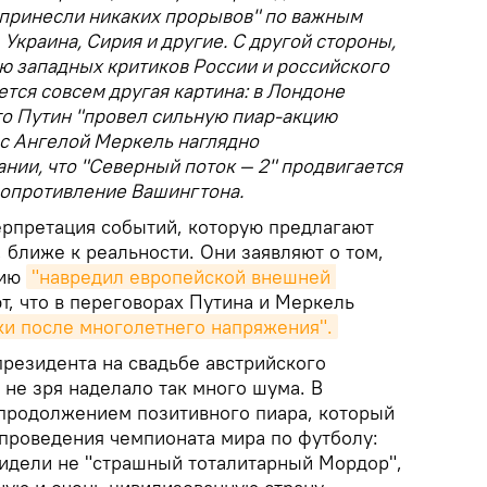
е принесли никаких прорывов" по важным
 Украина, Сирия и другие. С другой стороны,
ю западных критиков России и российского
ется совсем другая картина: в Лондоне
то Путин "провел сильную пиар-акцию
е с Ангелой Меркель наглядно
нии, что "Северный поток — 2" продвигается
 сопротивление Вашингтона.
терпретация событий, которую предлагают
 ближе к реальности. Они заявляют о том,
рию
"навредил европейской внешней 
, что в переговорах Путина и Меркель
ки после многолетнего напряжения".
президента на свадьбе австрийского
не зря наделало так много шума. В
продолжением позитивного пиара, который
 проведения чемпионата мира по футболу:
идели не "страшный тоталитарный Мордор",