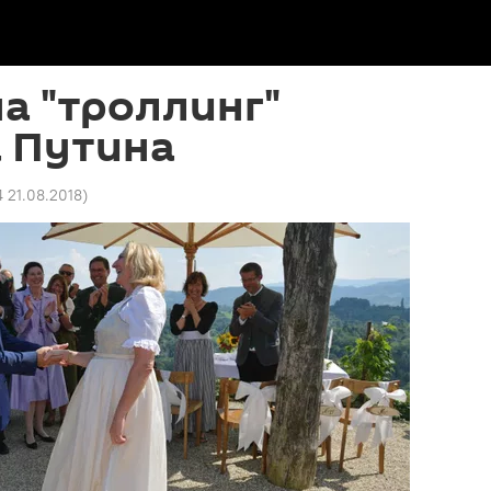
на "троллинг"
 Путина
4 21.08.2018
)