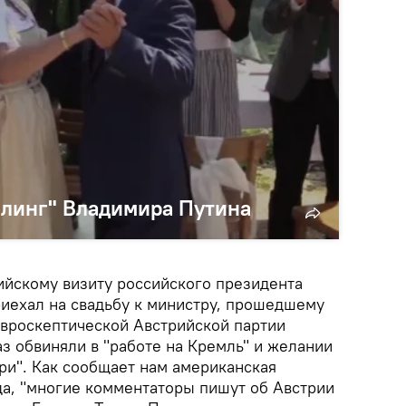
ллинг" Владимира Путина
ийскому визиту российского президента
приехал на свадьбу к министру, прошедшему
евроскептической Австрийской партии
з обвиняли в "работе на Кремль" и желании
ри". Как сообщает нам американская
да, "многие комментаторы пишут об Австрии