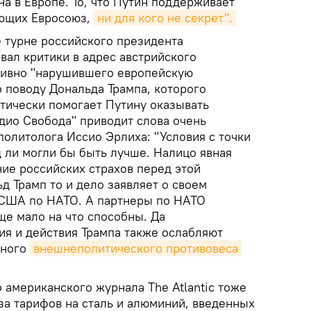
на в Европе. То, что Путин поддерживает
ующих Евросоюз,
ни для кого не секрет".
 турне российского президента
вал критики в адрес австрийского
тивно "нарушившего европейскую
о поводу Дональда Трампа, которого
ктически помогает Путину оказывать
дио Свобода" приводит слова очень
олитолога Иссио Эрлиха: "Условия с точки
 ли могли бы быть лучше. Налицо явная
ие российских страхов перед этой
д Трамп то и дело заявляет о своем
 США по НАТО. А партнеры по НАТО
ще мало на что способны. Да
ия и действия Трампа также ослабляют
пного
внешнеполитического противовеса 
 американского журнала The Atlantic тоже
-за тарифов на сталь и алюминий, введенных