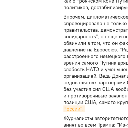
как о троянском коне Пути
политиков, дестабилизир
Впрочем, дипломатическое
спровоцировало не только 
правительства, демонстра
солидарность", но еще и п
обвинили в том, что он фа
давление на Евросоюз. "Ра
расстроенного немецкого п
зрения самого Путина вряд
слабость НАТО и уменьшен
организацией. Ведь Дональ
недовольстве партнерами
без участия сил США вооб
и противоречивые заявлен
позиции США, самого кру
России".
Журналисты авторитетного
винят во всем Трампа: "Из