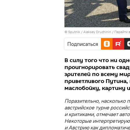
© Sputnik / Aleksey Druzhinin
/
Перейти 
Подписаться
В силу того что ни од
проигнорировать свад
зрителей по всему ми
приветливого Путина, 
маслобойку, картину 
Поразительно, насколько 
австрийское турне россий
и критиками, отмечает авт
Некоторые интерпретируют
и Австрию как дипломатиче