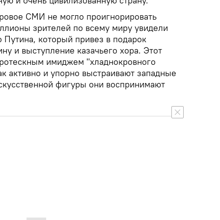
ую и очень цивилизованную страну.
мировое СМИ не могло проигнорировать
иллионы зрителей по всему миру увидели
 Путина, который привез в подарок
ину и выступление казачьего хора. Этот
 гротескным имиджем "хладнокровного
ак активно и упорно выстраивают западные
скусственной фигуры они воспринимают