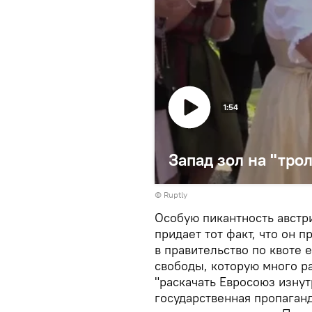
1:54
Запад зол на "тро
©
Ruptly
Особую пикантность австр
придает тот факт, что он 
в правительство по квоте 
свободы, которую много ра
"раскачать Евросоюз изнут
государственная пропаган