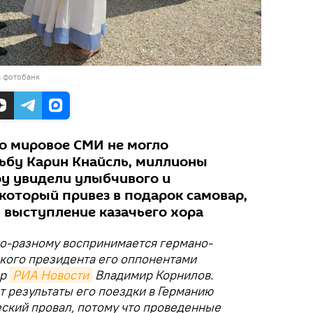
в фотобанк
но мировое СМИ не могло
ьбу Карин Кнайсль, миллионы
ру увидели улыбчивого и
который привез в подарок самовар,
и выступление казачьего хора
по-разному воспринимается германо-
ского президента его оппонентами
ор
РИА Новости
Владимир Корнилов.
 результаты его поездки в Германию
ский провал, потому что проведенные