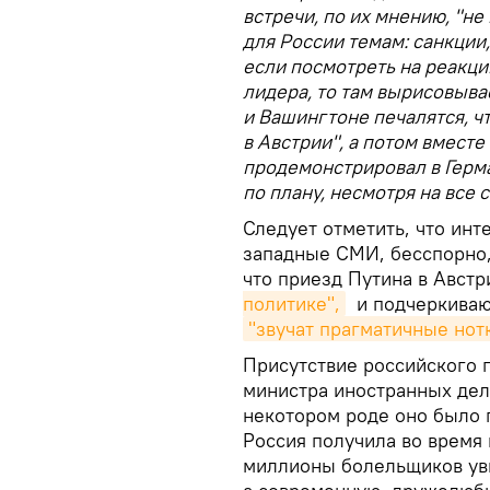
встречи, по их мнению, "н
для России темам: санкции,
если посмотреть на реакци
лидера, то там вырисовыва
и Вашингтоне печалятся, ч
в Австрии", а потом вмест
продемонстрировал в Герма
по плану, несмотря на все
Следует отметить, что ин
западные СМИ, бесспорно,
что приезд Путина в Авст
политике",
и подчеркивают
"звучат прагматичные нот
Присутствие российского 
министра иностранных дел 
некотором роде оно было 
Россия получила во время
миллионы болельщиков ув