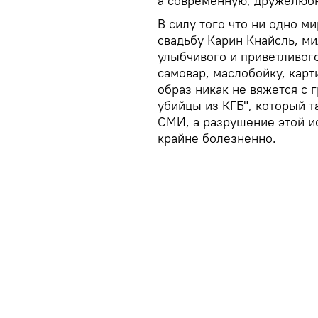
а современную, дружелюбн
В силу того что ни одно 
свадьбу Карин Кнайсль, м
улыбчивого и приветливого
самовар, маслобойку, карт
образ никак не вяжется с
убийцы из КГБ", который т
СМИ, а разрушение этой и
крайне болезненно.