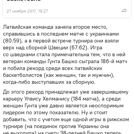
27 ноября 2017, 19:27
Латвийская команда заняла второе место,
справившись в последнем матче с украинками
(80:59), а в первой встрече турнира они взяли
верх над сборной Швеции (67:62). Игра
со шведками стала примечательна тем, что в ней
ветеран команды Гунта Башко сыграла 186-й матч
и побила рекорд среди всех латвийских
баскетболистов (как женщин, так и мужчин),
когда-либо выступавших за сборную.
До этого рекорд принадлежал уже завершившему
карьеру Улвису Хелманису (184 матча), а среди
женщин Гунта уже давно является неоспоримым
лидером по этому показателю. Ну и стоит
добавить, что с учетом еще одной игры в рижском
турнире (на поединок против Украины она
не выходила) на счету 38-летней Башко теперь