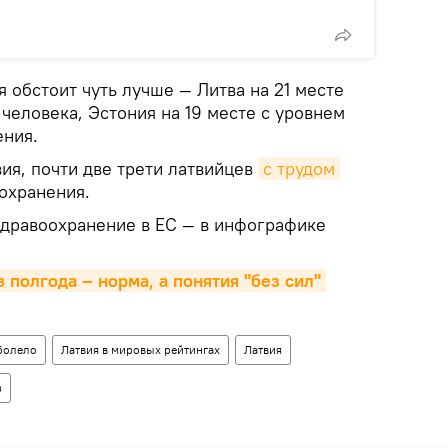
я обстоит чуть лучше — Литва на 21 месте
 человека, Эстония на 19 месте с уровнем
ения.
вия, почти две трети латвийцев
с трудом 
охранения.
здравоохранение в ЕС — в инфографике
 полгода – норма, а понятия "без сил" 
болело
Латвия в мировых рейтингах
Латвия
з