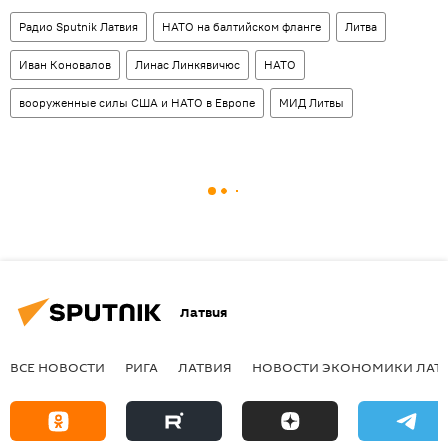
Радио Sputnik Латвия
НАТО на балтийском фланге
Литва
Иван Коновалов
Линас Линкявичюс
НАТО
вооруженные силы США и НАТО в Европе
МИД Литвы
Латвия
ВСЕ НОВОСТИ
РИГА
ЛАТВИЯ
НОВОСТИ ЭКОНОМИКИ ЛАТ