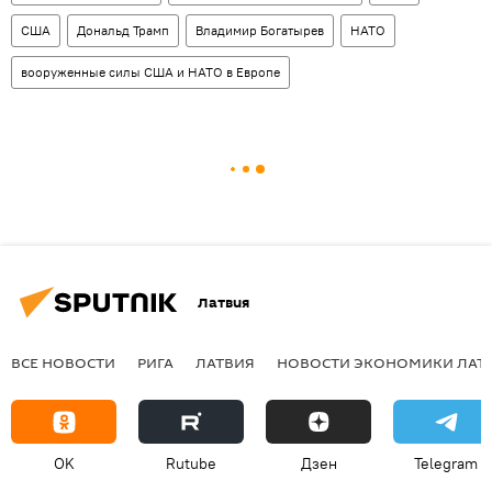
США
Дональд Трамп
Владимир Богатырев
НАТО
вооруженные силы США и НАТО в Европе
Латвия
ВСЕ НОВОСТИ
РИГА
ЛАТВИЯ
НОВОСТИ ЭКОНОМИКИ ЛАТ
OK
Rutube
Дзен
Telegram