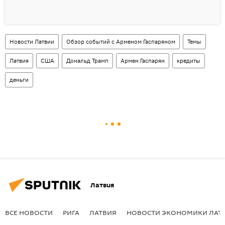
Новости Латвии
Обзор событий с Арменом Гаспаряном
Темы
Латвия
США
Дональд Трамп
Армен Гаспарян
кредиты
деньги
Латвия
ВСЕ НОВОСТИ
РИГА
ЛАТВИЯ
НОВОСТИ ЭКОНОМИКИ ЛАТ