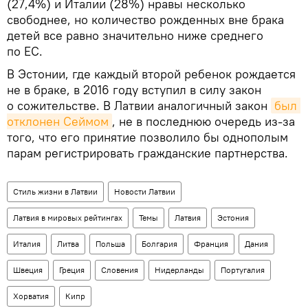
(27,4%) и Италии (28%) нравы несколько
свободнее, но количество рожденных вне брака
детей все равно значительно ниже среднего
по ЕС.
В Эстонии, где каждый второй ребенок рождается
не в браке, в 2016 году вступил в силу закон
о сожительстве. В Латвии аналогичный закон
был 
отклонен Сеймом
, не в последнюю очередь из-за
того, что его принятие позволило бы однополым
парам регистрировать гражданские партнерства.
Стиль жизни в Латвии
Новости Латвии
Латвия в мировых рейтингах
Темы
Латвия
Эстония
Италия
Литва
Польша
Болгария
Франция
Дания
Швеция
Греция
Словения
Нидерланды
Португалия
Хорватия
Кипр