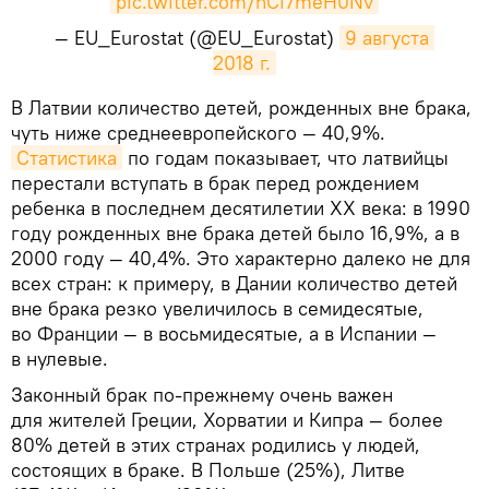
pic.twitter.com/hCi7meH0Nv
— EU_Eurostat (@EU_Eurostat)
9 августа 
2018 г.
​В Латвии количество детей, рожденных вне брака,
чуть ниже среднеевропейского — 40,9%.
Статистика
по годам показывает, что латвийцы
перестали вступать в брак перед рождением
ребенка в последнем десятилетии ХХ века: в 1990
году рожденных вне брака детей было 16,9%, а в
2000 году — 40,4%. Это характерно далеко не для
всех стран: к примеру, в Дании количество детей
вне брака резко увеличилось в семидесятые,
во Франции — в восьмидесятые, а в Испании —
в нулевые.
Законный брак по-прежнему очень важен
для жителей Греции, Хорватии и Кипра — более
80% детей в этих странах родились у людей,
состоящих в браке. В Польше (25%), Литве