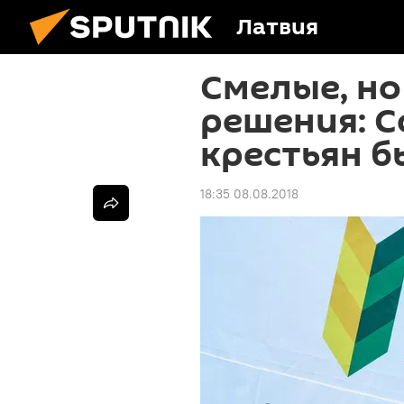
Латвия
Смелые, н
решения: С
крестьян бь
18:35 08.08.2018