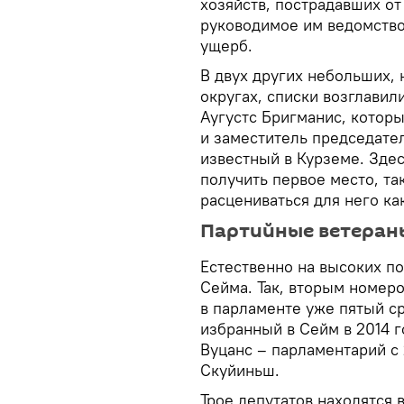
хозяйств, пострадавших о
руководимое им ведомств
ущерб.
В двух других небольших,
округах, списки возглави
Аугустс Бригманис, котор
и заместитель председате
известный в Курземе. Зде
получить первое место, та
расцениваться для него ка
Партийные ветеран
Естественно на высоких п
Сейма. Так, вторым номер
в парламенте уже пятый ср
избранный в Сейм в 2014 г
Вуцанс – парламентарий с 
Скуйиньш.
Трое депутатов находятся 