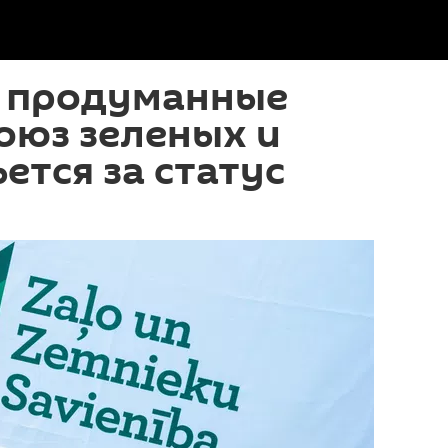
о продуманные
оюз зеленых и
ется за статус