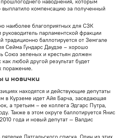
т прошлогоднего наводнения, которым
о выплатило компенсацию за полученный
 но наиболее благоприятных для СЗК
ли руководитель парламентской фракции
ый традиционно баллотируется от Земгале
ля Сейма Гундарс Даудзе – хорошо
сь Союз зеленых и крестьян должен
к как любой другой результат будет
к поражение.
ы и новички
озициях находятся и действующие депутаты
ом в Курземе идет Айя Барча, заседающая
ок, а третьим – ее коллега Эдгарс Путра,
оду. Также в этом округе баллотируется Янис
2010 года и новый депутат — Валдис
в пятерке Латгальского списка. Один из этих