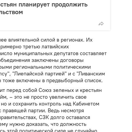
стьян планирует продолжить
льством
ее влиятельной силой в регионах. Их
примерно третью латвийских
число муниципальных депутатов составляет
 объединения заключены договоры
орыми региональными политическими
лсу", "Лиепайской партией" и с "Ливанским
ы тоже включены в предвыборный список.
вит перед собой Союз зеленых и крестьян
м, – это не просто увеличить свое
 но и сохранить контроль над Кабинетом
ус правящей партии. Ведь несмотря
правительствах, СЗК долго оставался
 ему нужно доказать, что должность
сь этой политической силе не случайно.