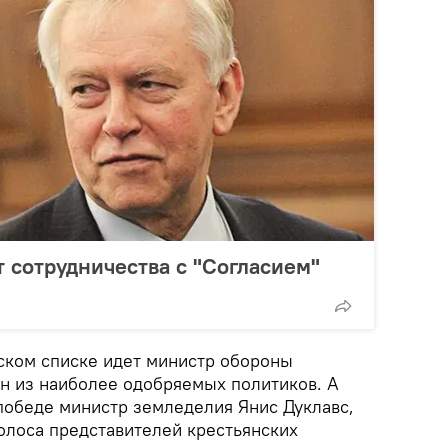
т сотрудничества с "Согласием"
ском списке идет министр обороны
н из наиболее одобряемых политиков. А
 победе министр земледелия Янис Дуклавс,
олоса представителей крестьянских