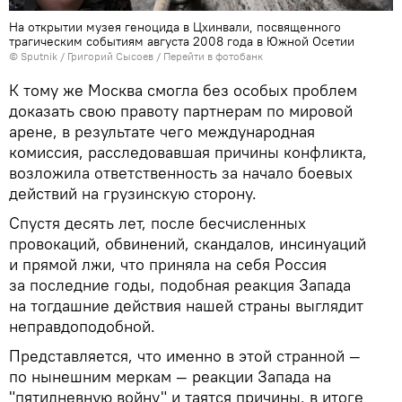
На открытии музея геноцида в Цхинвали, посвященного
трагическим событиям августа 2008 года в Южной Осетии
© Sputnik / Григорий Сысоев
/
Перейти в фотобанк
К тому же Москва смогла без особых проблем
доказать свою правоту партнерам по мировой
арене, в результате чего международная
комиссия, расследовавшая причины конфликта,
возложила ответственность за начало боевых
действий на грузинскую сторону.
Спустя десять лет, после бесчисленных
провокаций, обвинений, скандалов, инсинуаций
и прямой лжи, что приняла на себя Россия
за последние годы, подобная реакция Запада
на тогдашние действия нашей страны выглядит
неправдоподобной.
Представляется, что именно в этой странной —
по нынешним меркам — реакции Запада на
"пятидневную войну" и таятся причины, в итоге