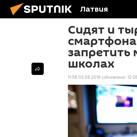
Латвия
Сидят и ты
смартфона
запретить 
школах
11:58 03.08.2018
(обновлено:
12:2