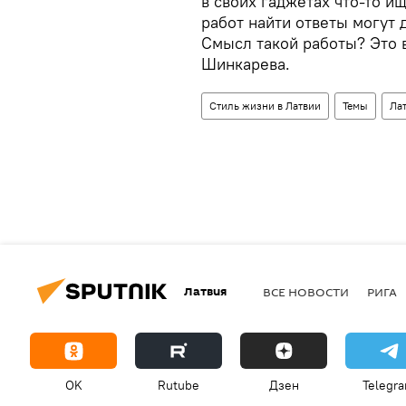
в своих гаджетах что-то и
работ найти ответы могут 
Смысл такой работы? Это 
Шинкарева.
Стиль жизни в Латвии
Темы
Ла
Латвия
ВСЕ НОВОСТИ
РИГА
OK
Rutube
Дзен
Telegr