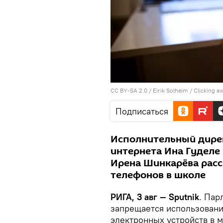
CC BY-SA 2.0
/
Eirik Solheim
/
Clicking a
Подписаться
Исполнительный дире
интернета Ина Гуделе
Ирена Шинкарёва расс
телефонов в школе
РИГА, 3 авг — Sputnik
. Пар
запрещается использовани
электронных устройств в 