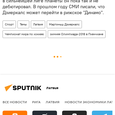
в сильнейшей лиге планеты он пока так и не
дебютировал. В прошлом году СМИ писали, что
Дзиеркалс может перейти в рижское "Динамо".
Спорт
Темы
Латвия
Мартиньш Дзиеркалс
Чемпионат мира по хоккею
зимняя Олимпиада-2018 в Пхенчхане
Латвия
ВСЕ НОВОСТИ
РИГА
ЛАТВИЯ
НОВОСТИ ЭКОНОМИКИ ЛАТ