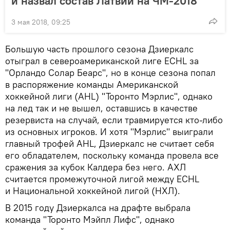
и назвал состав Латвии на ЧМ-2018
3 мая 2018, 09:25
Большую часть прошлого сезона Дзиеркалс
отыграл в североамериканской лиге ECHL за
"Орландо Солар Беарс", но в конце сезона попал
в распоряжение команды Американской
хоккейной лиги (AHL) "Торонто Мэрлис", однако
на лед так и не вышел, оставшись в качестве
резервиста на случай, если травмируется кто-либо
из основных игроков. И хотя "Мэрлис" выиграли
главный трофей AHL, Дзиеркалс не считает себя
его обладателем, поскольку команда провела все
сражения за кубок Калдера без него. АХЛ
считается промежуточной лигой между ECHL
и Национальной хоккейной лигой (НХЛ).
В 2015 году Дзиеркалса на драфте выбрала
команда "Торонто Мэйпл Лифс", однако