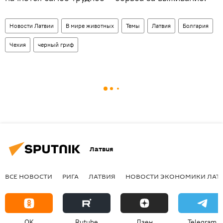
Новости Латвии
В мире животных
Темы
Латвия
Болгария
Чехия
черный гриф
Латвия
ВСЕ НОВОСТИ
РИГА
ЛАТВИЯ
НОВОСТИ ЭКОНОМИКИ ЛАТ
OK
Rutube
Дзен
Telegram