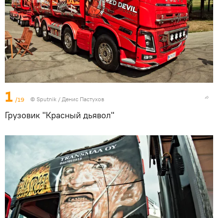
1
/19
© Sputnik / Денис Пастухов
Грузовик "Красный дьявол"