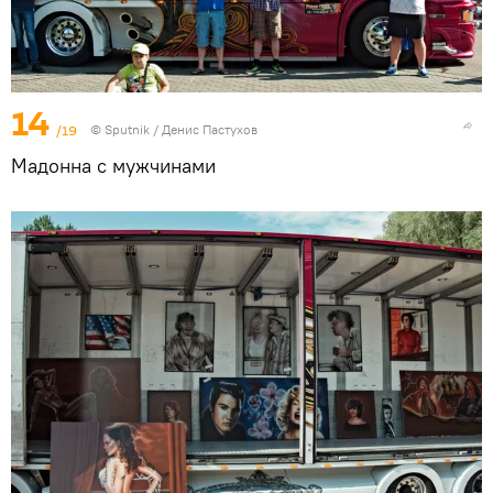
14
/19
© Sputnik / Денис Пастухов
Мадонна с мужчинами