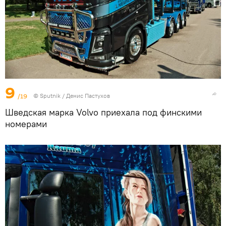
9
/19
© Sputnik / Денис Пастухов
Шведская марка Volvo приехала под финскими
номерами