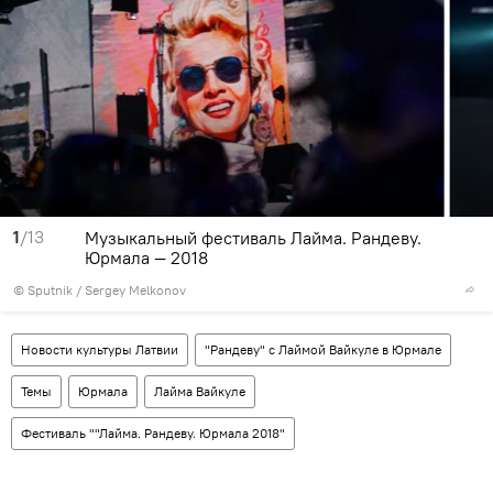
1
/13
Музыкальный фестиваль Лайма. Рандеву.
Юрмала — 2018
© Sputnik / Sergey Melkonov
Новости культуры Латвии
"Рандеву" с Лаймой Вайкуле в Юрмале
Темы
Юрмала
Лайма Вайкуле
Фестиваль ""Лайма. Рандеву. Юрмала 2018"