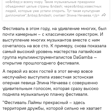
но&nbsp;и всему миру. Такие музыкальные праздники
объединяют целые страны &ndash; через&nbsp;известных
людей, которые уже устали спорить. Тут такая культурная
дипломатия",&nbsp;&mdash; считает Элина Нечаева.</p>
Фестиваль в этом году, на удивление многих, был
почти камерным – с классическим оркестром. И
выступление многих музыкантов вместе с ним
сочеталось на все сто. К примеру, снова показала
самый высокий уровень мастерства латвийская
группа мультиинструменталистов DaGamba —
открытие прошлогоднего фестиваля.
А первой из всех гостей в этот вечер вовсе
неслучайно выступила известная эстонская
оперная певица Элина Нечаева с совершенно
удивительным голосом, которая сразу высоко
подняла музыкальную планку фестиваля.
"Фестиваль Лаймы прекрасный – здесь
территория дружбы, которой сильно не хватает