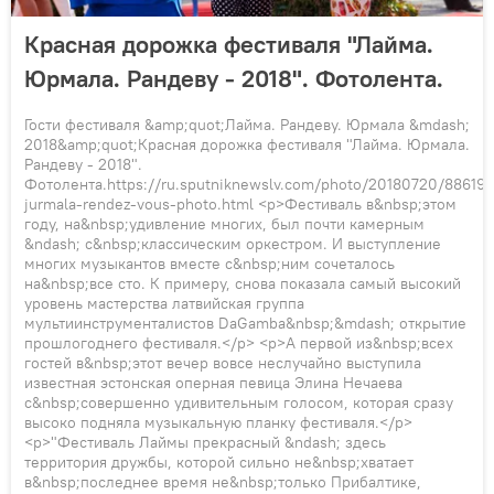
Красная дорожка фестиваля "Лайма.
Юрмала. Рандеву - 2018". Фотолента.
Гости фестиваля &amp;quot;Лайма. Рандеву. Юрмала &mdash;
2018&amp;quot;Красная дорожка фестиваля "Лайма. Юрмала.
Рандеву - 2018".
Фотолента.https://ru.sputniknewslv.com/photo/20180720/886198
jurmala-rendez-vous-photo.html <p>Фестиваль в&nbsp;этом
году, на&nbsp;удивление многих, был почти камерным
&ndash; с&nbsp;классическим оркестром. И выступление
многих музыкантов вместе с&nbsp;ним сочеталось
на&nbsp;все сто. К примеру, снова показала самый высокий
уровень мастерства латвийская группа
мультиинструменталистов DaGamba&nbsp;&mdash; открытие
прошлогоднего фестиваля.</p> <p>А первой из&nbsp;всех
гостей в&nbsp;этот вечер вовсе неслучайно выступила
известная эстонская оперная певица Элина Нечаева
с&nbsp;совершенно удивительным голосом, которая сразу
высоко подняла музыкальную планку фестиваля.</p>
<p>"Фестиваль Лаймы прекрасный &ndash; здесь
территория дружбы, которой сильно не&nbsp;хватает
в&nbsp;последнее время не&nbsp;только Прибалтике,