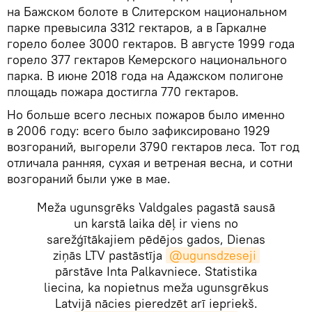
на Бажском болоте в Слитерском национальном
парке превысила 3312 гектаров, а в Гаркалне
горело более 3000 гектаров. В августе 1999 года
горело 377 гектаров Кемерского национального
парка. В июне 2018 года на Адажском полигоне
площадь пожара достигла 770 гектаров.
Но больше всего лесных пожаров было именно
в 2006 году: всего было зафиксировано 1929
возгораний, выгорели 3790 гектаров леса. Тот год
отличала ранняя, сухая и ветреная весна, и сотни
возгораний были уже в мае.
Meža ugunsgrēks Valdgales pagastā sausā
un karstā laika dēļ ir viens no
sarežģītākajiem pēdējos gados, Dienas
ziņās LTV pastāstīja
@ugunsdzeseji
pārstāve Inta Palkavniece. Statistika
liecina, ka nopietnus meža ugunsgrēkus
Latvijā nācies pieredzēt arī iepriekš.