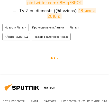
pic.twitter.com/i8Hig7BROT
— LTV Ziņu dienests (@ltvzinas)
18 июля 
2018 г.
Новости Латвии
Происшествия в Латвии
Латвия
Айварс Тауриньш
Пожар в Талсинском крае
Латвия
ВСЕ НОВОСТИ
РИГА
ЛАТВИЯ
НОВОСТИ ЭКОНОМИКИ ЛАТ