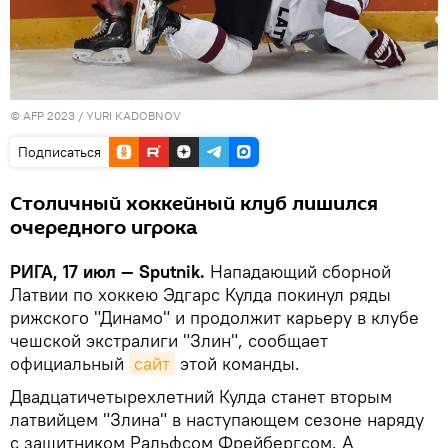
© AFP 2023 / YURI KADOBNOV
Подписаться
Столичный хоккейный клуб лишился
очередного игрока
РИГА, 17 июл — Sputnik.
Hападающий сборной
Латвии по хоккею Эдгарс Кулда покинул ряды
рижского "Динамо" и продолжит карьеру в клубе
чешской экстралиги "Злин", сообщает
официальный
сайт
этой команды.
Двадцатичетырехлетний Кулда станет вторым
латвийцем "Злина" в наступающем сезоне наряду
с защитником Ральфсом Фрейбергсом. А