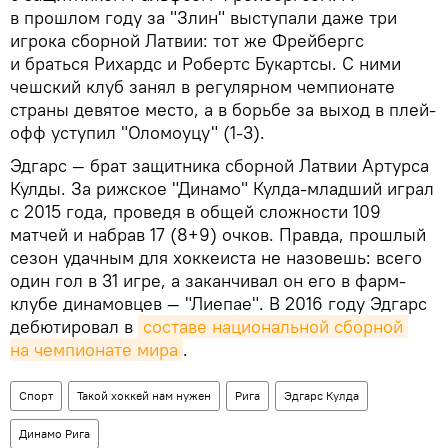
в прошлом году за "Злин" выступали даже три
игрока сборной Латвии: тот же Фрейбергс
и браться Рихардс и Робертс Букартсы. С ними
чешский клуб занял в регулярном чемпионате
страны девятое место, а в борьбе за выход в плей-
офф уступил "Оломоуцу" (1-3).
Эдгарс — брат защитника сборной Латвии Артурса
Кулды. За рижское "Динамо" Кулда-младший играл
с 2015 года, проведя в общей сложности 109
матчей и набрав 17 (8+9) очков. Правда, прошлый
сезон удачным для хоккеиста не назовешь: всего
один гол в 31 игре, а заканчивал он его в фарм-
клубе динамовцев — "Лиепае". В 2016 году Эдгарс
дебютировал в
составе национальной сборной 
на чемпионате мира
.
Спорт
Такой хоккей нам нужен
Рига
Эдгарс Кулда
Динамо Рига