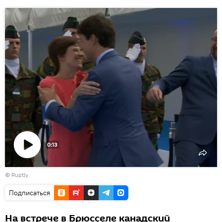
0:13
Воспроизвести
©
Ruptly
видео
Подписаться
На встрече в Брюсселе канадский