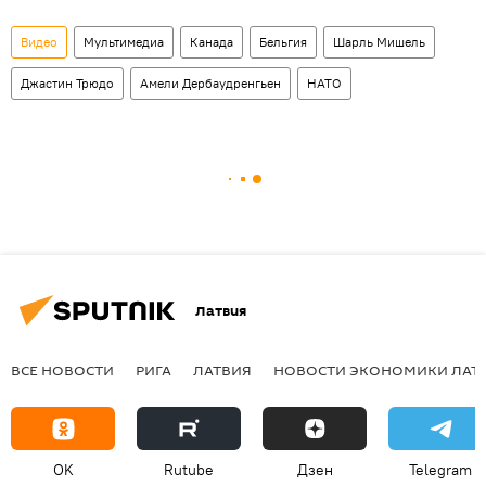
Видео
Мультимедиа
Канада
Бельгия
Шарль Мишель
Джастин Трюдо
Амели Дербаудренгьен
НАТО
Латвия
ВСЕ НОВОСТИ
РИГА
ЛАТВИЯ
НОВОСТИ ЭКОНОМИКИ ЛАТ
OK
Rutube
Дзен
Telegram