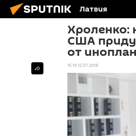
Латвия
Хроленко: 
США приду
от инопла
15:19 12.07.2018