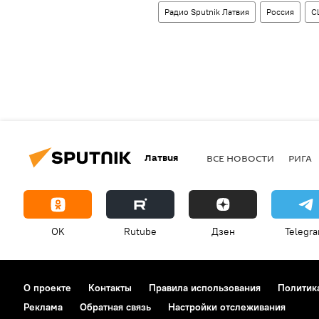
Радио Sputnik Латвия
Россия
С
Латвия
ВСЕ НОВОСТИ
РИГА
OK
Rutube
Дзен
Telegr
О проекте
Контакты
Правила использования
Политик
Реклама
Обратная связь
Настройки отслеживания