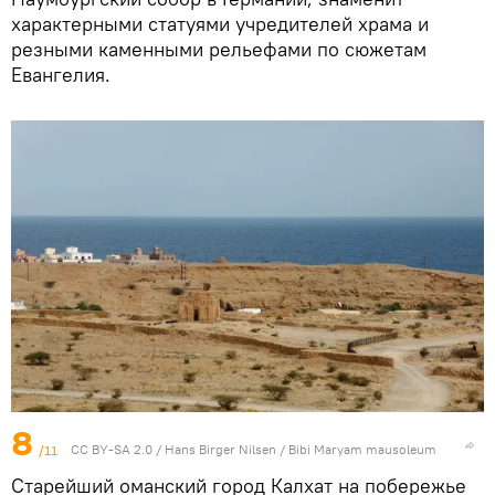
характерными статуями учредителей храма и
резными каменными рельефами по сюжетам
Евангелия.
8
/11
CC BY-SA 2.0
/
Hans Birger Nilsen
/
Bibi Maryam mausoleum
Старейший оманский город Калхат на побережье