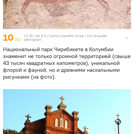
10
CC BY-SA 3.0
/ Carlos Castaño Uribe /
Chiribiquete
/11
petroglyph
Национальный парк Чирибикете в Колумбии
знаменит не только огромной территорией (свыше
43 тысяч квадратных километров), уникальной
флорой и фауной, но и древними наскальными
рисунками (на фото).