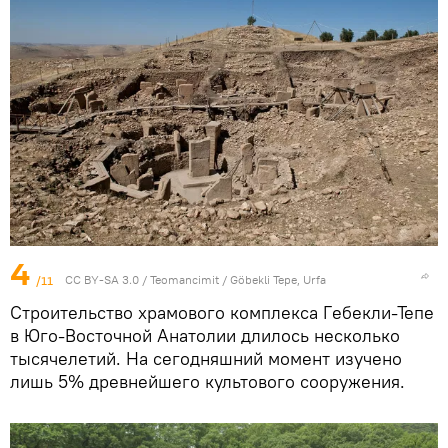
4
/11
CC BY-SA 3.0
/
Teomancimit
/
Göbekli Tepe, Urfa
Строительство храмового комплекса Гeбекли-Тепе
в Юго-Восточной Анатолии длилось несколько
тысячелетий. На сегодняшний момент изучено
лишь 5% древнейшего культового сооружения.