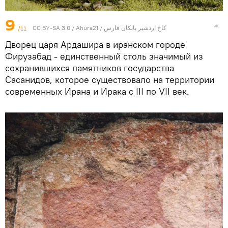
9
/11
CC BY-SA 3.0
/
Ahura21
/
کاخ اردشیر بابکان فارس
Дворец царя Ардашира в иранском городе
Фирузабад - единственный столь значимый из
сохранившихся памятников государства
Сасанидов, которое существовало на территории
современных Ирана и Ирака с III по VII век.