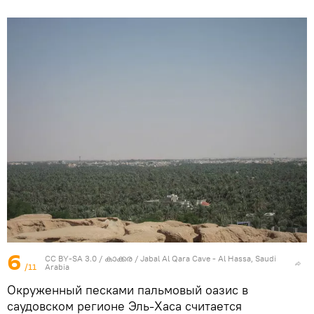
6
CC BY-SA 3.0
/
കാക്കര
/
Jabal Al Qara Cave - Al Hassa, Saudi
/11
Arabia
Окруженный песками пальмовый оазис в
саудовском регионе Эль-Хаса считается