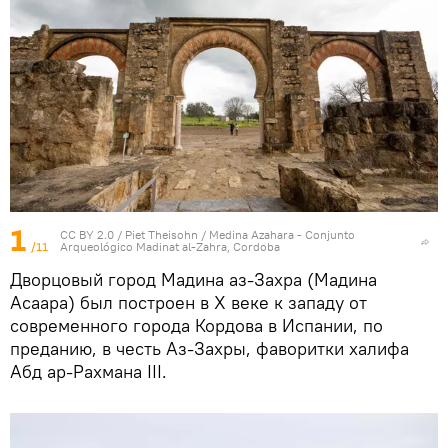
1
CC BY 2.0
/
Piet Theisohn
/
Medina Azahara - Conjunto
/11
Arqueológico Madinat al-Zahra, Cordoba
Дворцовый город Мадина аз-Захра (Мадина
Асаара) был построен в X веке к западу от
современного города Кордова в Испании, по
преданию, в честь Аз-Захры, фаворитки халифа
Абд ар-Рахмана III.