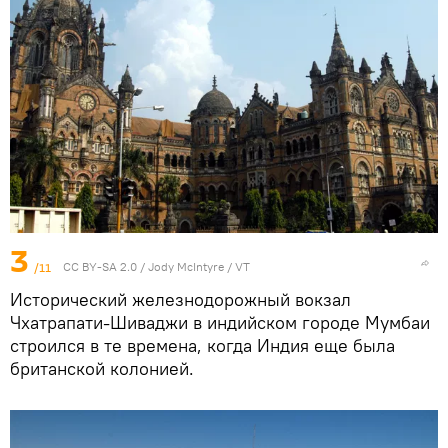
3
/11
CC BY-SA 2.0
/
Jody McIntyre
/
VT
Исторический железнодорожный вокзал
Чхатрапати-Шиваджи в индийском городе Мумбаи
строился в те времена, когда Индия еще была
британской колонией.