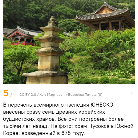
5
/11
CC BY 2.0
/
Kyle Magnuson
/
Buseoksa Temple (8)
В перечень всемирного наследия ЮНЕСКО
внесены сразу семь древних корейских
буддистских храмов. Все они построены более
тысячи лет назад. На фото: храм Пусокса в Южной
Корее, возведенный в 676 году.