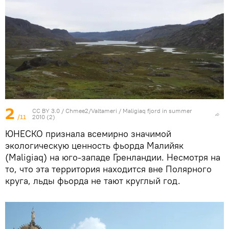
2
CC BY 3.0
/
Chmee2/Valtameri
/
Maligiaq fjord in summer
/11
2010 (2)
ЮНЕСКО признала всемирно значимой
экологическую ценность фьорда Малийяк
(Maligiaq) на юго-западе Гренландии. Несмотря на
то, что эта территория находится вне Полярного
круга, льды фьорда не тают круглый год.