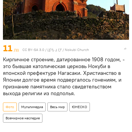
11
/11
CC BY-SA 3.0
/ ぱちょぴ /
Nokubi Church
Кирпичное строение, датированное 1908 годом, -
это бывшая католическая церковь Нокуби в
японской префектуре Нагасаки. Христианство в
Японии долгое время подвергалось гонениям, и
признание памятника стало свидетельством
выхода религии из подполья.
Фото
Мультимедиа
Весь мир
ЮНЕСКО
Всемирное наследие