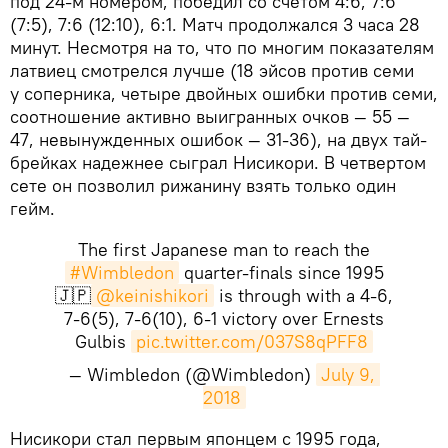
под 24-м номером, победил со счетом 4:6, 7:6
(7:5), 7:6 (12:10), 6:1. Матч продолжался 3 часа 28
минут. Несмотря на то, что по многим показателям
латвиец смотрелся лучше (18 эйсов против семи
у соперника, четыре двойных ошибки против семи,
соотношение активно выигранных очков — 55 —
47, невынужденных ошибок — 31-36), на двух тай-
брейках надежнее сыграл Нисикори. В четвертом
сете он позволил рижанину взять только один
гейм.
The first Japanese man to reach the
#Wimbledon
quarter-finals since 1995
🇯🇵
@keinishikori
is through with a 4-6,
7-6(5), 7-6(10), 6-1 victory over Ernests
Gulbis
pic.twitter.com/037S8qPFF8
— Wimbledon (@Wimbledon)
July 9, 
2018
​Нисикори стал первым японцем с 1995 года,