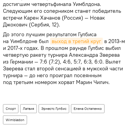
достигшим четвертьфинала Уимблдона.
Следующим его соперником станет победитель
встречи Карен Хачанов (Россия) — Новак
Джокович (Сербия, 12).
До этого лучшим результатом Гулбиса
на Уимблдоне был
выход в третий круг
в 2013-м
и 2017-х годах. В прошлом раунде Гулбис выбил
четвертую ракету турнира Александра Зверева
из Германии — 7:6 (7:2), 4:6, 5:7, 6:3, 6:0. Вылет
Зверева стал второй сенсацией в мужской части
турнира — до него проиграл посеянным
под третьим номером хорват Марин Чилич.
Спорт
Латвия
Эрнестс Гулбис
Елена Остапенко
Wimbledon